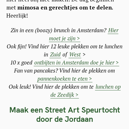
met
mimosa en gerechtjes om te delen.
Heerlijk!
Zin in een (boozy) brunch in Amsterdam?
Hier
moet je zijn >
Ook fijn! Vind hier 12 leuke plekken om te lunchen
in
Zuid
of
West
>
10 x goed
ontbijten in Amsterdam doe je hier >
Fan van pancakes? Vind hier de plekken om
S
pannenkoeken te eten >
Ook leuk! Vind hier de plekken om te
lunchen op
e
de Zeedijk >
a
r
Maak een Street Art Speurtocht
c
door de Jordaan
h