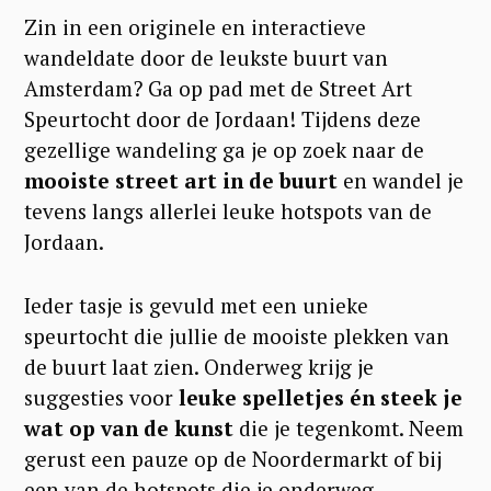
f
Zin in een originele en interactieve
o
wandeldate door de leukste buurt van
r
Amsterdam? Ga op pad met de Street Art
Speurtocht door de Jordaan! Tijdens deze
:
gezellige wandeling ga je op zoek naar de
mooiste street art in de buurt
en wandel je
tevens langs allerlei leuke hotspots van de
Jordaan.
Ieder tasje is gevuld met een unieke
speurtocht die jullie de mooiste plekken van
de buurt laat zien. Onderweg krijg je
suggesties voor
leuke spelletjes én steek je
wat op van de kunst
die je tegenkomt. Neem
gerust een pauze op de Noordermarkt of bij
een van de hotspots die je onderweg