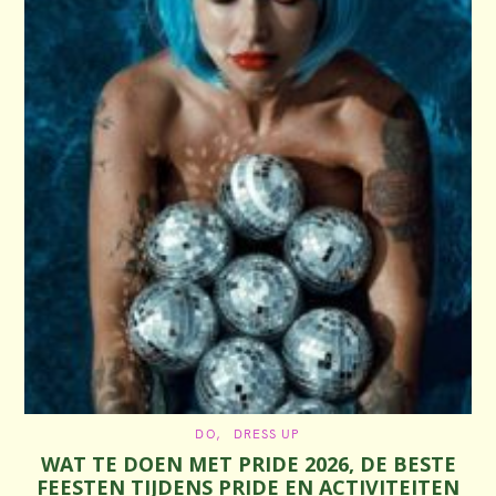
C
DO
DRESS UP
A
WAT TE DOEN MET PRIDE 2026, DE BESTE
T
E
FEESTEN TIJDENS PRIDE EN ACTIVITEITEN
G