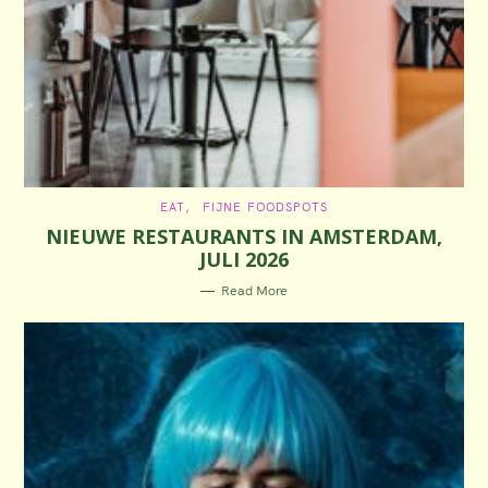
C
EAT
FIJNE FOODSPOTS
A
NIEUWE RESTAURANTS IN AMSTERDAM,
T
E
JULI 2026
G
O
R
Read More
I
E
S