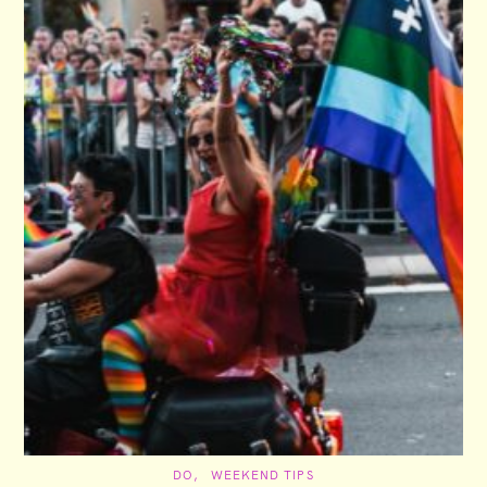
C
DO
WEEKEND TIPS
A