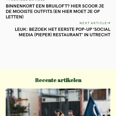
P
BINNENKORT EEN BRUILOFT? HIER SCOOR JE
o
DE MOOISTE OUTFITS (EN HIER MOET JE OP
s
LETTEN)
t
NEXT ARTICLE
LEUK: BEZOEK HET EERSTE POP-UP ‘SOCIAL
n
MEDIA (PIEPER) RESTAURANT’ IN UTRECHT
a
v
i
g
a
Recente artikelen
t
i
o
n