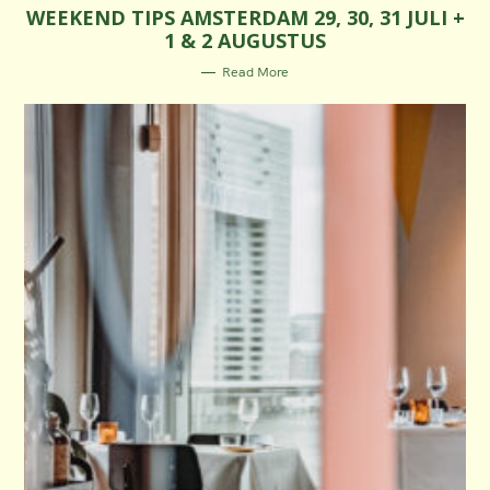
WEEKEND TIPS AMSTERDAM 29, 30, 31 JULI +
T
E
1 & 2 AUGUSTUS
G
O
R
Read More
I
E
S