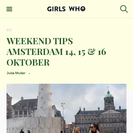
S
k
S
GIRLS WHO
e
i
MAGAZINE
a
DO
p
r
c
WEEKEND TIPS
t
h
AMSTERDAM 14, 15 & 16
o
OKTOBER
c
o
Julia Muller
n
t
e
n
t