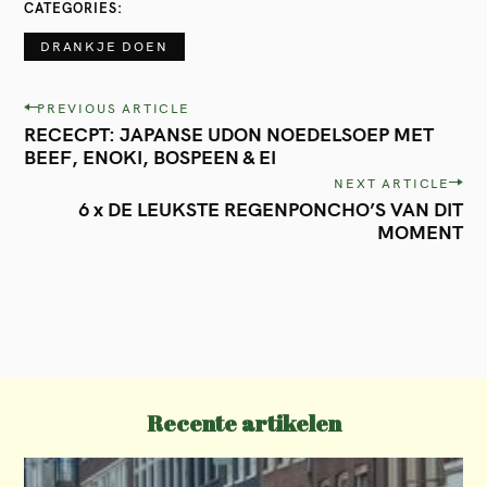
CATEGORIES
DRANKJE DOEN
P
PREVIOUS ARTICLE
RECECPT: JAPANSE UDON NOEDELSOEP MET
o
BEEF, ENOKI, BOSPEEN & EI
s
NEXT ARTICLE
t
6 x DE LEUKSTE REGENPONCHO’S VAN DIT
MOMENT
n
a
v
i
g
a
Recente artikelen
t