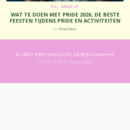
C
DO
DRESS UP
A
WAT TE DOEN MET PRIDE 2026, DE BESTE
T
E
FEESTEN TIJDENS PRIDE EN ACTIVITEITEN
G
O
R
Read More
I
E
S
© GIRLS WHO MAGAZINE. All Rights Reserved.
Theme: Felt by
Pixelgrade
.