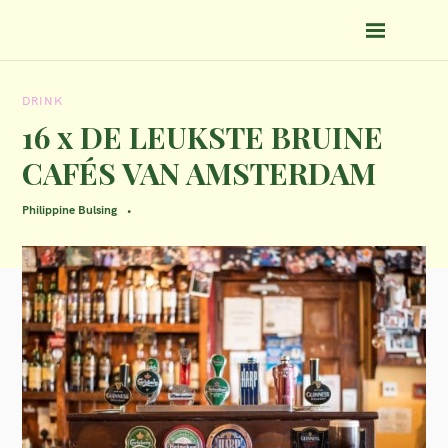
S
k
i
DRINK
p
16 x DE LEUKSTE BRUINE
t
CAFÉS VAN AMSTERDAM
o
c
Philippine Bulsing
o
n
t
e
n
t