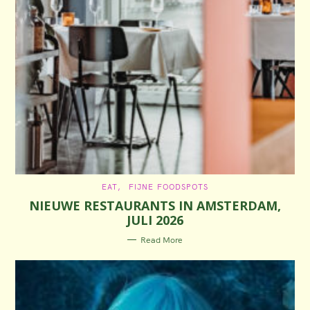
C
EAT
FIJNE FOODSPOTS
A
NIEUWE RESTAURANTS IN AMSTERDAM,
T
E
JULI 2026
G
O
R
Read More
I
E
S