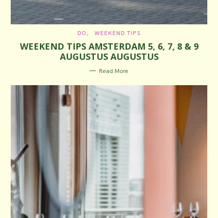
C
DO
WEEKEND TIPS
A
WEEKEND TIPS AMSTERDAM 5, 6, 7, 8 & 9
T
E
AUGUSTUS AUGUSTUS
G
O
R
Read More
I
E
S