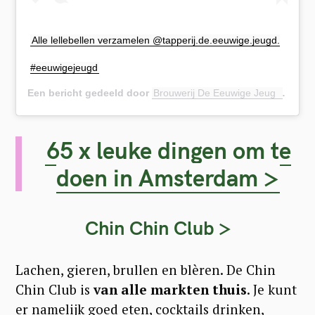
Alle lellebellen verzamelen @tapperij.de.eeuwige.jeugd.
#eeuwigejeugd
Een bericht gedeeld door
Brouwerij De Eeuwige Jeugd
(@brou
65 x leuke dingen om te
doen in Amsterdam >
Chin Chin Club >
Lachen, gieren, brullen en blèren. De Chin
Chin Club is
van alle markten thuis
. Je kunt
er namelijk goed eten, cocktails drinken,