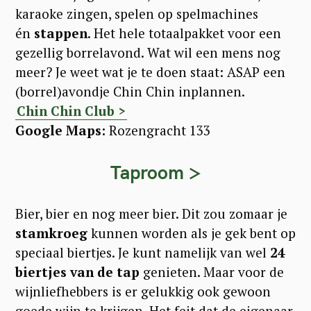
karaoke zingen, spelen op spelmachines
én
stappen
. Het hele totaalpakket voor een
gezellig borrelavond. Wat wil een mens nog
meer? Je weet wat je te doen staat: ASAP een
(borrel)avondje Chin Chin inplannen.
Chin Chin Club >
Google Maps:
Rozengracht 133
Taproom >
Bier, bier en nog meer bier. Dit zou zomaar je
s
tamkroeg
kunnen worden als je gek bent op
speciaal biertjes. Je kunt namelijk van wel
24
biertjes van de tap
genieten. Maar voor de
wijnliefhebbers is er gelukkig ook gewoon
goede wijn te krijgen. Het feit dat de eigenaar