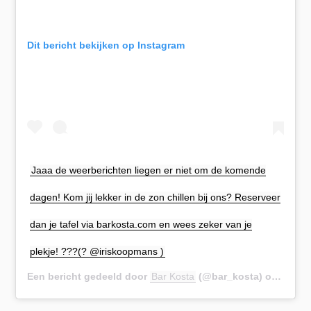
Dit bericht bekijken op Instagram
Jaaa de weerberichten liegen er niet om de komende
dagen! Kom jij lekker in de zon chillen bij ons? Reserveer
dan je tafel via barkosta.com en wees zeker van je
plekje! ???(? @iriskoopmans )
Een bericht gedeeld door
Bar Kosta
(@bar_kosta) op
20 Jun