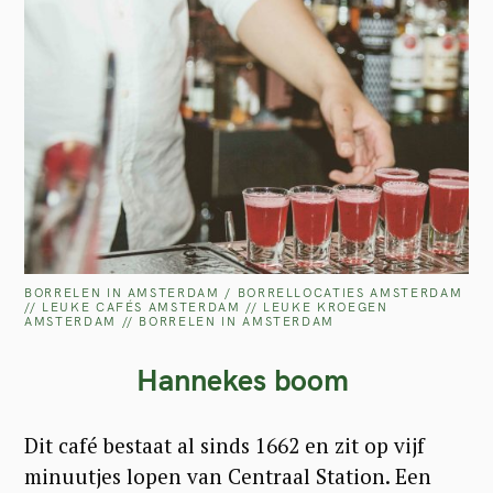
S
e
a
BORRELEN IN AMSTERDAM / BORRELLOCATIES AMSTERDAM
// LEUKE CAFÉS AMSTERDAM // LEUKE KROEGEN
r
AMSTERDAM // BORRELEN IN AMSTERDAM
c
Hannekes boom
h
f
Dit café bestaat al sinds 1662 en zit op vijf
o
minuutjes lopen van Centraal Station. Een