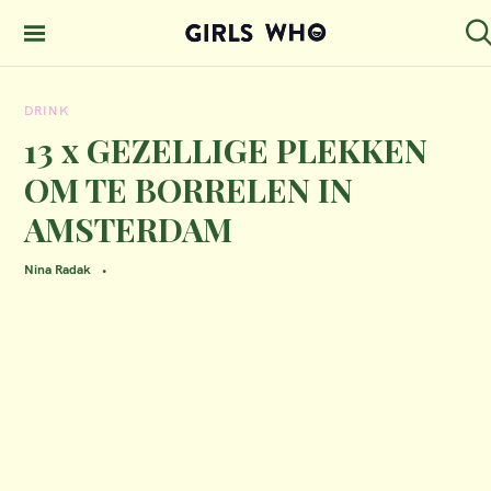
S
k
S
GIRLS WHO
e
i
MAGAZINE
a
DRINK
p
r
c
13 x GEZELLIGE PLEKKEN
t
h
OM TE BORRELEN IN
o
AMSTERDAM
c
o
Nina Radak
n
t
e
n
t