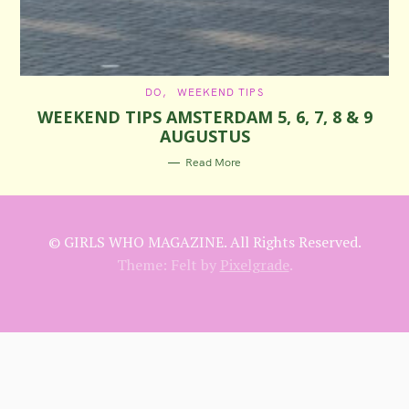
C
DO
WEEKEND TIPS
A
WEEKEND TIPS AMSTERDAM 5, 6, 7, 8 & 9
T
E
AUGUSTUS
G
O
R
Read More
I
E
S
© GIRLS WHO MAGAZINE. All Rights Reserved.
Theme: Felt by
Pixelgrade
.