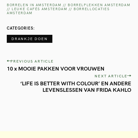
BORRELEN IN AMSTERDAM // BORRELPLEKKEN AMSTERDAM
// LEUKE CAFÉS AMSTERDAM // BORRELLOCATIES
AMSTERDAM
CATEGORIES
DRANKJE DOEN
P
PREVIOUS ARTICLE
10 x MOOIE PAKKEN VOOR VROUWEN
o
NEXT ARTICLE
s
‘LIFE IS BETTER WITH COLOUR’ EN ANDERE
t
LEVENSLESSEN VAN FRIDA KAHLO
n
a
v
i