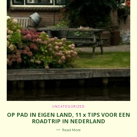
C
UNCATEGORIZED
A
OP PAD IN EIGEN LAND, 11 x TIPS VOOR EEN
T
E
ROADTRIP IN NEDERLAND
G
O
R
Read More
I
E