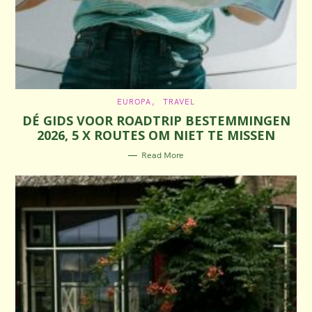
C
EUROPA
TRAVEL
A
DÉ GIDS VOOR ROADTRIP BESTEMMINGEN
T
E
2026, 5 X ROUTES OM NIET TE MISSEN
G
O
R
Read More
I
E
S