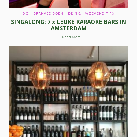
h
C
DO
DRANKJE DOEN
DRINK
WEEKEND TIPS
f
A
SINGALONG: 7 x LEUKE KARAOKE BARS IN
T
E
o
AMSTERDAM
G
O
R
r
Read More
I
E
:
S