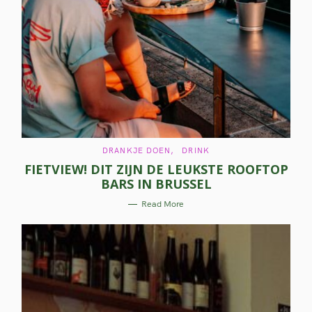
C
DRANKJE DOEN
DRINK
A
FIETVIEW! DIT ZIJN DE LEUKSTE ROOFTOP
T
E
BARS IN BRUSSEL
G
O
R
Read More
I
E
S