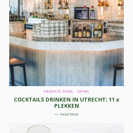
C
DRANKJE DOEN
DRINK
A
COCKTAILS DRINKEN IN UTRECHT: 11 x
T
E
PLEKKEN
G
O
R
Read More
I
E
S