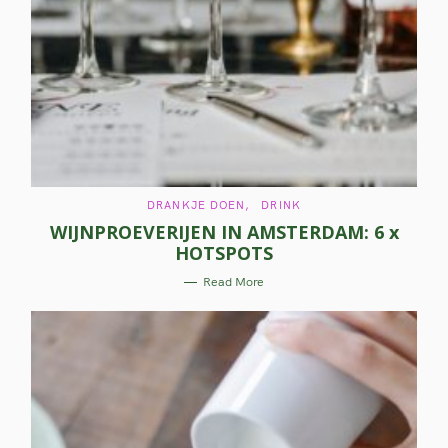
C
DRANKJE DOEN
DRINK
A
WIJNPROEVERIJEN IN AMSTERDAM: 6 x
T
E
HOTSPOTS
G
O
R
Read More
I
E
S