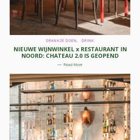
C
DRANKJE DOEN
DRINK
A
NIEUWE WIJNWINKEL x RESTAURANT IN
T
E
NOORD: CHATEAU 2.0 IS GEOPEND
G
O
R
Read More
I
E
S