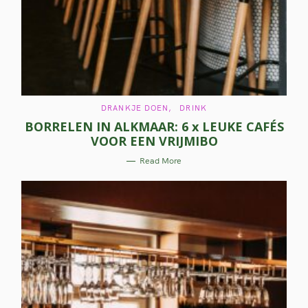
C
DRANKJE DOEN
DRINK
A
BORRELEN IN ALKMAAR: 6 x LEUKE CAFÉS
T
E
VOOR EEN VRIJMIBO
G
O
R
Read More
I
E
S