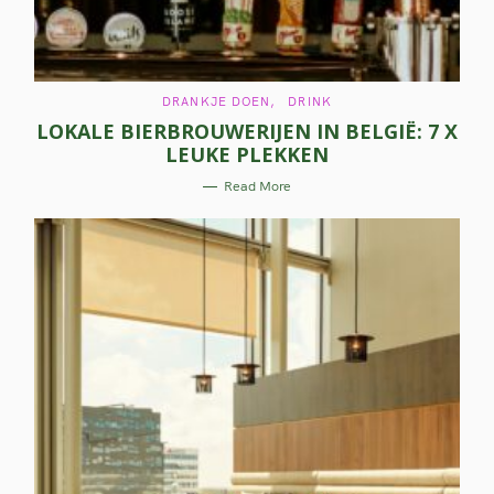
C
DRANKJE DOEN
DRINK
A
LOKALE BIERBROUWERIJEN IN BELGIË: 7 X
T
E
LEUKE PLEKKEN
G
O
R
Read More
I
E
S