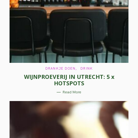
C
DRANKJE DOEN
DRINK
A
WIJNPROEVERIJ IN UTRECHT: 5 x
T
E
HOTSPOTS
G
O
R
Read More
I
E
S