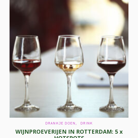
C
DRANKJE DOEN
DRINK
A
WIJNPROEVERIJEN IN ROTTERDAM: 5 x
T
E
G