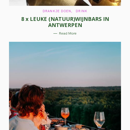
C
DRANKJE DOEN
DRINK
A
8 x LEUKE (NATUUR)WIJNBARS IN
T
E
ANTWERPEN
G
O
R
Read More
I
E
S