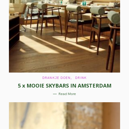
C
DRANKJE DOEN
DRINK
A
5 x MOOIE SKYBARS IN AMSTERDAM
T
E
G
Read More
O
R
I
E
S