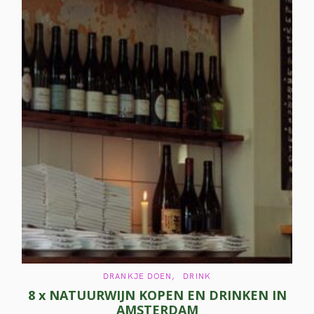
C
DRANKJE DOEN
DRINK
A
8 x NATUURWIJN KOPEN EN DRINKEN IN
T
E
AMSTERDAM
G