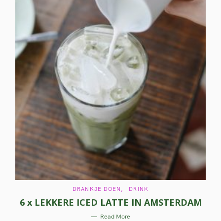
C
DRANKJE DOEN
DRINK
A
6 x LEKKERE ICED LATTE IN AMSTERDAM
T
E
G
Read More
O