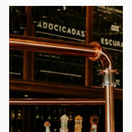
R
I
E
S