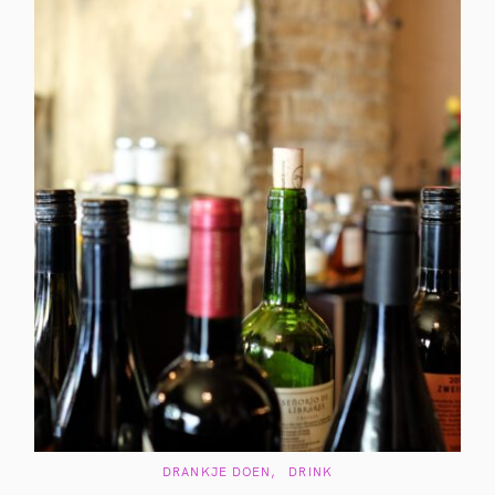
C
DRANKJE DOEN
DRINK
A