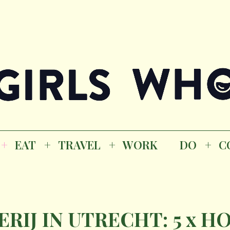
Magazine
K
EAT
TRAVEL
WORK
DO
CO
GI
EAT
TRAVEL
WORK
DO
C
M
RIJ IN UTRECHT: 5 x 