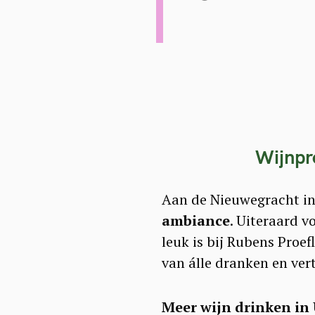
Wijnpr
Aan de Nieuwegracht in 
ambiance
. Uiteraard v
leuk is bij Rubens Proef
van álle dranken en vert
S
e
Meer wijn drinken in 