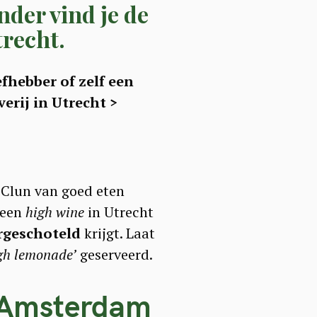
nder vind je de
trecht.
efhebber of zelf een
erij in Utrecht >
 Clun van goed eten
 een
high wine
in Utrecht
orgeschoteld
krijgt. Laat
gh lemonade’
geserveerd.
n Amsterdam