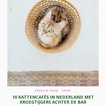
C
DRANKJE DOEN
DRINK
A
10 KATTENCAFÉS IN NEDERLAND MET
T
E
KROEGTIJGERS ACHTER DE BAR
G
O