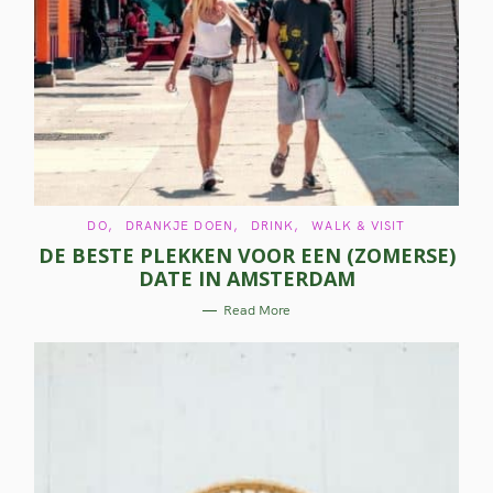
C
DO
DRANKJE DOEN
DRINK
WALK & VISIT
A
DE BESTE PLEKKEN VOOR EEN (ZOMERSE)
T
E
DATE IN AMSTERDAM
G
O
R
Read More
I
E
S