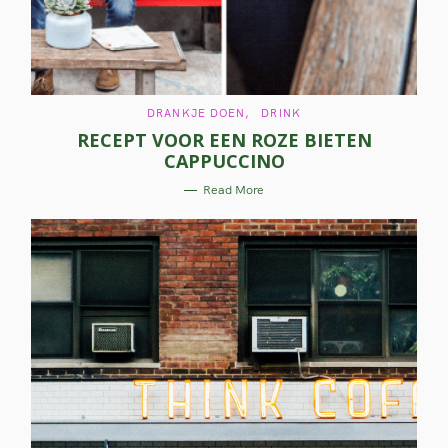
C
DRANKJE DOEN
DRINK
A
RECEPT VOOR EEN ROZE BIETEN
T
E
CAPPUCCINO
G
O
R
Read More
I
E
S