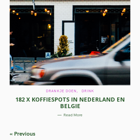
C
DRANKJE DOEN
DRINK
A
182 X KOFFIESPOTS IN NEDERLAND EN
T
E
BELGIE
G
O
R
Read More
I
E
S
P
« Previous
o