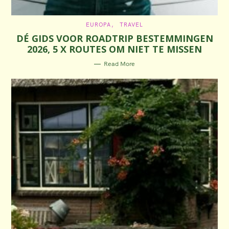
C
EUROPA
TRAVEL
A
DÉ GIDS VOOR ROADTRIP BESTEMMINGEN
T
E
2026, 5 X ROUTES OM NIET TE MISSEN
G
O
R
Read More
I
E
S