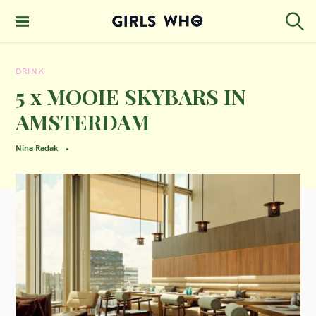
S
k
S
GIRLS WHO
e
i
MAGAZINE
a
DRINK
p
r
c
5 x MOOIE SKYBARS IN
t
h
AMSTERDAM
o
c
Nina Radak
o
n
t
e
n
t