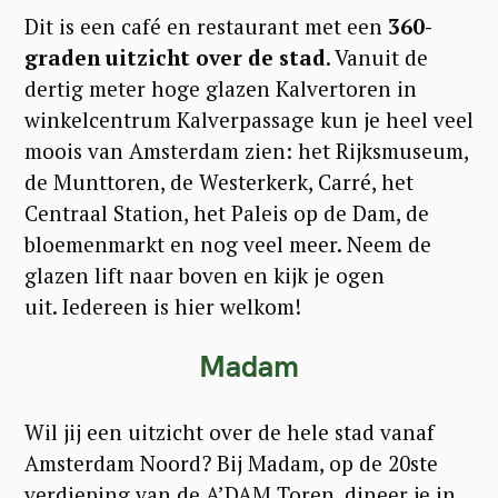
Dit is een café en restaurant met een
360-
graden uitzicht over de stad
. Vanuit de
S
dertig meter hoge glazen Kalvertoren in
winkelcentrum Kalverpassage kun je heel veel
e
moois van Amsterdam zien: het Rijksmuseum,
a
de Munttoren, de Westerkerk, Carré, het
r
Centraal Station, het Paleis op de Dam, de
c
bloemenmarkt en nog veel meer. Neem de
h
glazen lift naar boven en kijk je ogen
f
uit. Iedereen is hier welkom!
o
Madam
r
:
Wil jij een uitzicht over de hele stad vanaf
Amsterdam Noord? Bij Madam, op de 20ste
verdieping van de A’DAM Toren, dineer je in