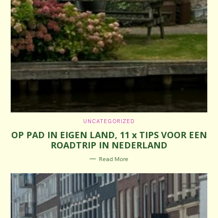
C
UNCATEGORIZED
A
OP PAD IN EIGEN LAND, 11 x TIPS VOOR EEN
T
E
ROADTRIP IN NEDERLAND
G
O
R
Read More
I
E
S