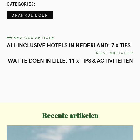
CATEGORIES
DRANKJE DOEN
P
PREVIOUS ARTICLE
ALL INCLUSIVE HOTELS IN NEDERLAND: 7 x TIPS
o
NEXT ARTICLE
s
WAT TE DOEN IN LILLE: 11 x TIPS & ACTIVITEITEN
t
n
a
v
i
Recente artikelen
g
a
t