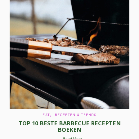
C
EAT
RECEPTEN & TRENDS
A
TOP 10 BESTE BARBECUE RECEPTEN
T
E
BOEKEN
G
O
R
Read More