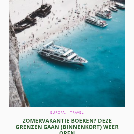
C
EUROPA
TRAVEL
A
ZOMERVAKANTIE BOEKEN? DEZE
T
E
GRENZEN GAAN (BINNENKORT) WEER
G
O
OPEN
R