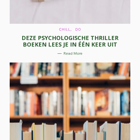
C
CHILL
DO
A
DEZE PSYCHOLOGISCHE THRILLER
T
E
BOEKEN LEES JE IN ÉÉN KEER UIT
G
O
R
Read More
I
E
S