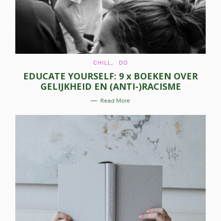
C
CHILL
DO
A
EDUCATE YOURSELF: 9 x BOEKEN OVER
T
E
GELIJKHEID EN (ANTI-)RACISME
G
O
R
Read More
I
E
S