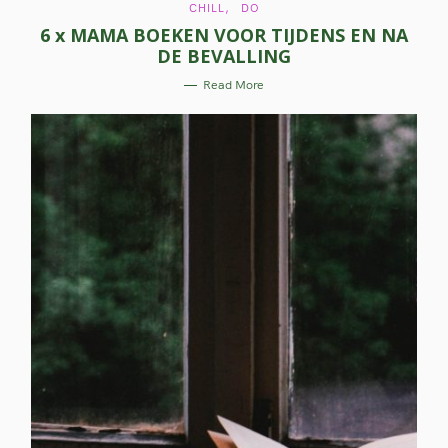
C
CHILL
DO
A
6 x MAMA BOEKEN VOOR TIJDENS EN NA
T
E
DE BEVALLING
G
O
R
Read More
I
E
S