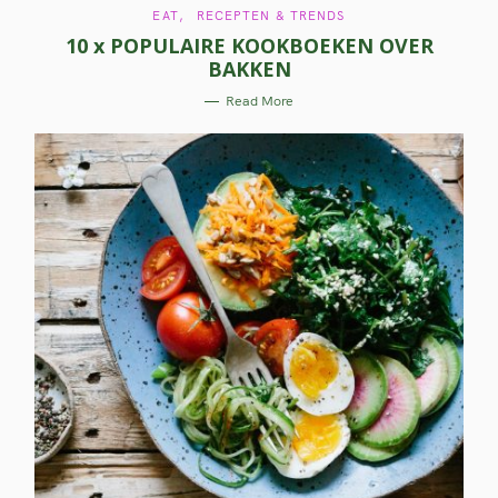
C
EAT
RECEPTEN & TRENDS
A
10 x POPULAIRE KOOKBOEKEN OVER
T
E
BAKKEN
G
O
R
Read More
I
E
S