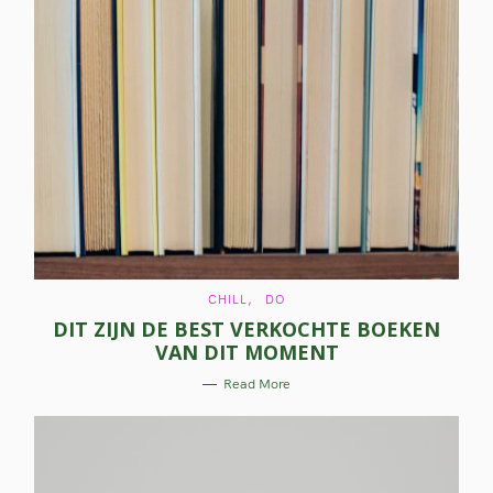
C
CHILL
DO
A
DIT ZIJN DE BEST VERKOCHTE BOEKEN
T
E
VAN DIT MOMENT
G
O
R
Read More
I
E
S