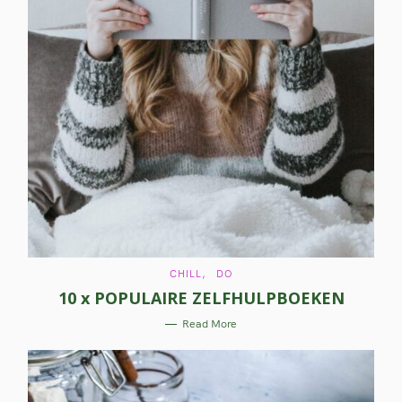
C
CHILL
DO
A
10 x POPULAIRE ZELFHULPBOEKEN
T
E
G
Read More
O
R
I
E
S