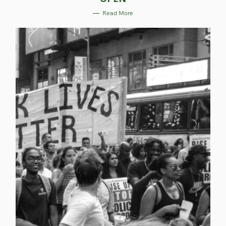
I
E
Read More
S