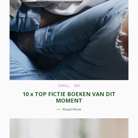
C
CHILL
DO
A
10 x TOP FICTIE BOEKEN VAN DIT
T
E
MOMENT
G
O
R
Read More
I
E
S