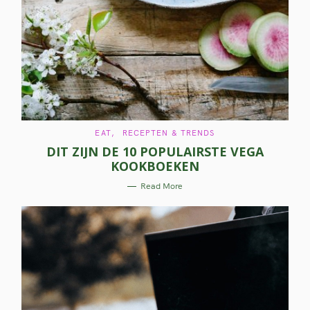
C
EAT
RECEPTEN & TRENDS
A
DIT ZIJN DE 10 POPULAIRSTE VEGA
T
E
KOOKBOEKEN
G
O
R
Read More
I
E
S