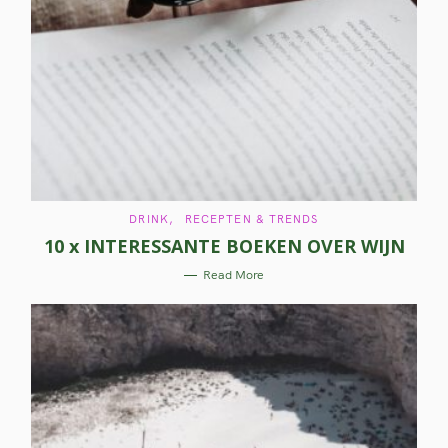
C
DRINK
RECEPTEN & TRENDS
A
10 x INTERESSANTE BOEKEN OVER WIJN
T
E
G
Read More
O
R
I
E
S