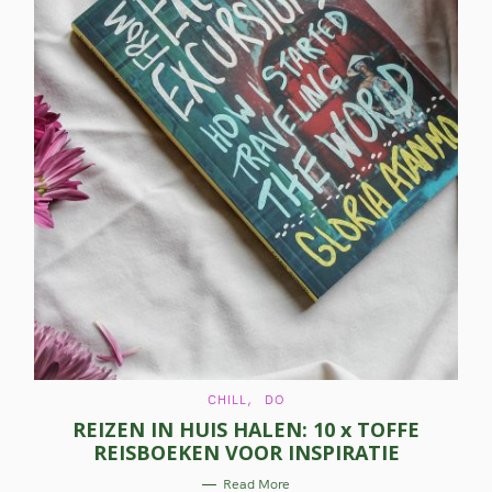
C
CHILL
DO
A
REIZEN IN HUIS HALEN: 10 x TOFFE
T
E
REISBOEKEN VOOR INSPIRATIE
G
O
R
Read More
I