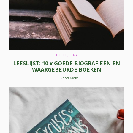
C
CHILL
DO
A
LEESLIJST: 10 x GOEDE BIOGRAFIEËN EN
T
E
WAARGEBEURDE BOEKEN
G
O
R
Read More
I
E
S