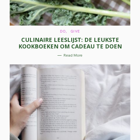
c
h
f
C
DO
GIVE
A
o
CULINAIRE LEESLIJST: DE LEUKSTE
T
E
KOOKBOEKEN OM CADEAU TE DOEN
r
G
O
R
:
Read More
I
E
S