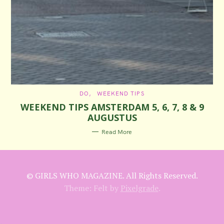
C
DO
WEEKEND TIPS
A
WEEKEND TIPS AMSTERDAM 5, 6, 7, 8 & 9
T
E
AUGUSTUS
G
O
R
Read More
I
E
S
© GIRLS WHO MAGAZINE. All Rights Reserved.
Theme: Felt by
Pixelgrade
.
✺