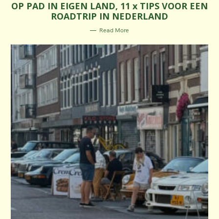
OP PAD IN EIGEN LAND, 11 x TIPS VOOR EEN
T
E
ROADTRIP IN NEDERLAND
G
O
R
Read More
I
E
S