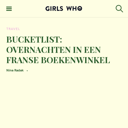
S
k
S
GIRLS WHO
e
i
MAGAZINE
a
TRAVEL
p
r
c
BUCKETLIST:
t
h
OVERNACHTEN IN EEN
o
FRANSE BOEKENWINKEL
c
o
Nina Radak
n
t
e
n
t