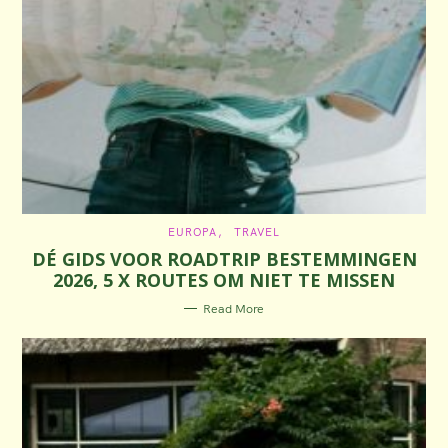
C
EUROPA
TRAVEL
A
DÉ GIDS VOOR ROADTRIP BESTEMMINGEN
T
E
2026, 5 X ROUTES OM NIET TE MISSEN
G
O
R
Read More
I
E
S