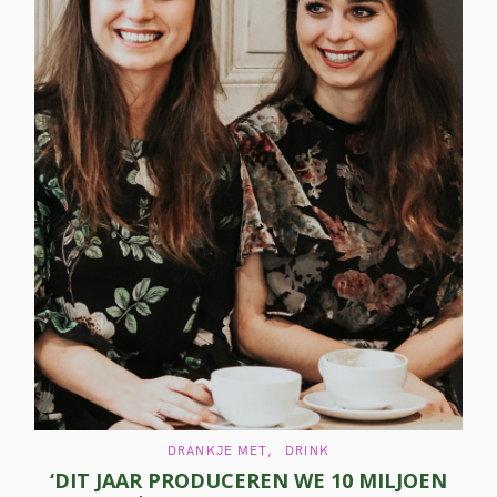
C
DRANKJE MET
DRINK
A
‘DIT JAAR PRODUCEREN WE 10 MILJOEN
T
E