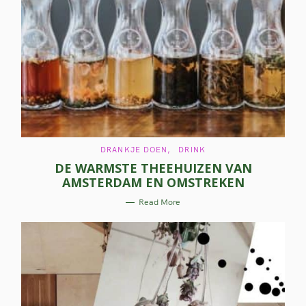
C
DRANKJE DOEN
DRINK
A
DE WARMSTE THEEHUIZEN VAN
T
E
AMSTERDAM EN OMSTREKEN
G
O
R
Read More
I
E
S