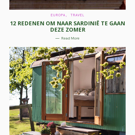
C
EUROPA
TRAVEL
A
12 REDENEN OM NAAR SARDINIË TE GAAN
T
E
DEZE ZOMER
G
O
R
Read More
I
E
S