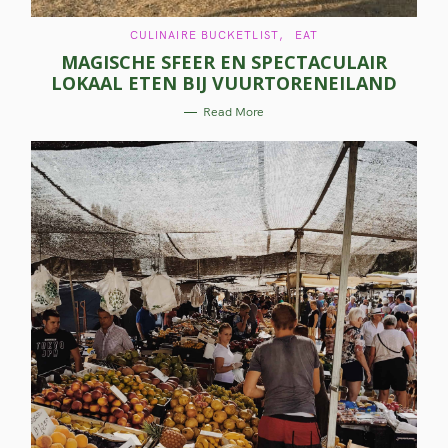
C
CULINAIRE BUCKETLIST
EAT
A
MAGISCHE SFEER EN SPECTACULAIR
T
E
LOKAAL ETEN BIJ VUURTORENEILAND
G
O
R
Read More
I
E
S