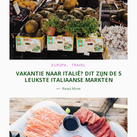
C
EUROPA
TRAVEL
A
VAKANTIE NAAR ITALIË? DIT ZIJN DE 5
T
E
LEUKSTE ITALIAANSE MARKTEN
G
O
R
Read More
I
E
S
S
e
a
r