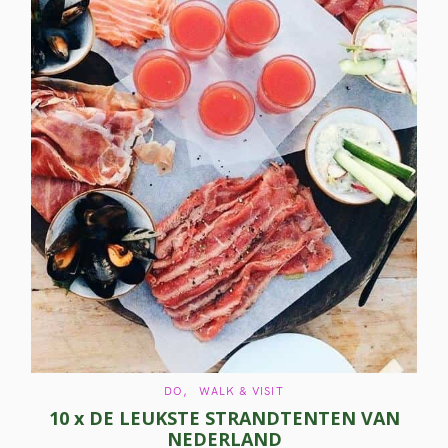
c
h
f
o
r
:
C
DO
WALK & VISIT
A
10 x DE LEUKSTE STRANDTENTEN VAN
T
E
NEDERLAND
G