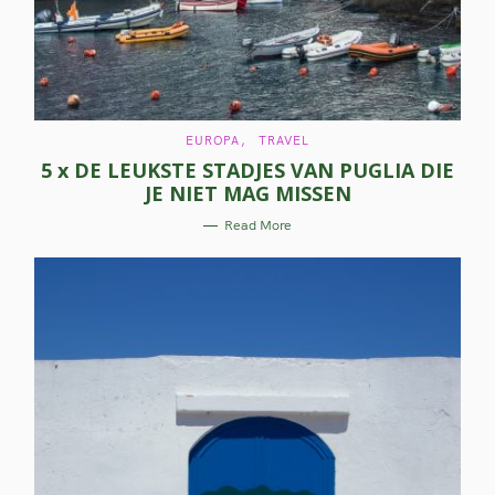
C
EUROPA
TRAVEL
A
5 x DE LEUKSTE STADJES VAN PUGLIA DIE
T
E
JE NIET MAG MISSEN
G
O
R
Read More
I
E
S