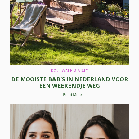
C
DO
WALK & VISIT
A
DE MOOISTE B&B’S IN NEDERLAND VOOR
T
E
EEN WEEKENDJE WEG
G
O
R
Read More
I
E
S