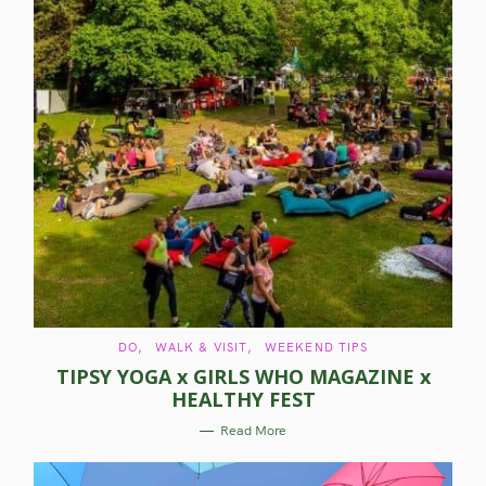
C
DO
WALK & VISIT
WEEKEND TIPS
A
TIPSY YOGA x GIRLS WHO MAGAZINE x
T
E
HEALTHY FEST
G
O
R
Read More
I
E
S