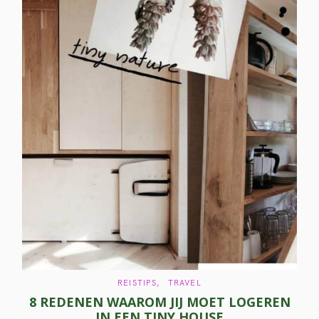
C
REISTIPS
TRAVEL
A
8 REDENEN WAAROM JIJ MOET LOGEREN
T
E
IN EEN TINY HOUSE
G