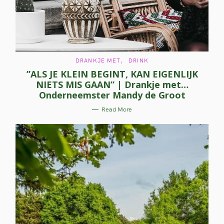
C
DRANKJE MET
DRINK
A
”ALS JE KLEIN BEGINT, KAN EIGENLIJK
T
E
NIETS MIS GAAN” | Drankje met…
G
O
Onderneemster Mandy de Groot
R
I
E
Read More
S