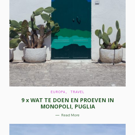
C
EUROPA
TRAVEL
A
9 x WAT TE DOEN EN PROEVEN IN
T
E
MONOPOLI, PUGLIA
G
O
R
Read More
I
E
S