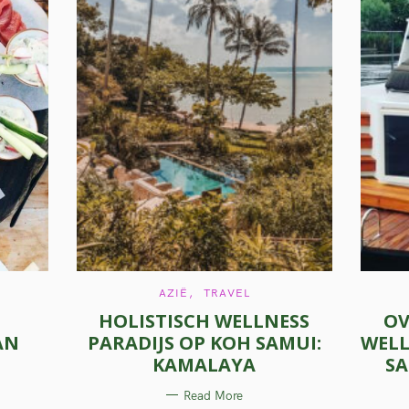
C
AZIË
TRAVEL
A
HOLISTISCH WELLNESS
OV
T
E
AN
PARADIJS OP KOH SAMUI:
WELL
G
O
KAMALAYA
SA
R
I
E
Read More
S