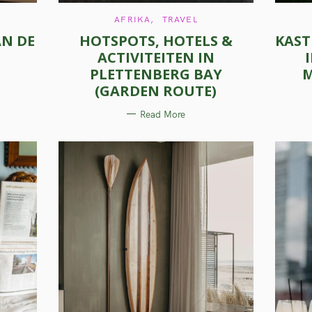
C
AFRIKA
TRAVEL
A
AN DE
HOTSPOTS, HOTELS &
KAST
T
E
ACTIVITEITEN IN
G
O
PLETTENBERG BAY
M
R
I
(GARDEN ROUTE)
E
S
Read More
Press Esc to cancel.