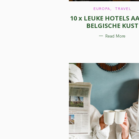
C
EUROPA
TRAVEL
A
10 x LEUKE HOTELS A
T
E
BELGISCHE KUST
G
O
R
Read More
I
E
S
S
e
a
r
c