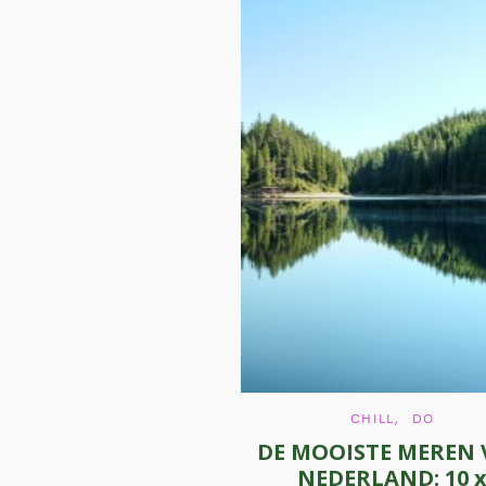
C
CHILL
DO
A
DE MOOISTE MEREN
T
E
NEDERLAND: 10 
G