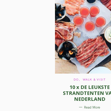
C
DO
WALK & VISIT
A
10 x DE LEUKSTE
T
E
STRANDTENTEN V
G
O
NEDERLAND
R
I
E
Read More
S