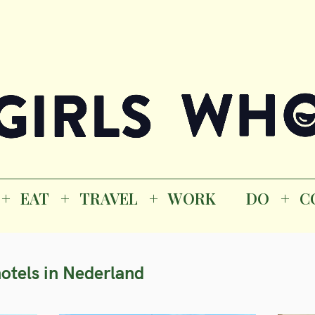
Magazine
K
EAT
TRAVEL
WORK
DO
CO
GI
EAT
TRAVEL
WORK
DO
C
M
otels in Nederland