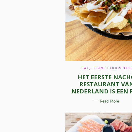
C
EAT
FIJNE FOODSPOTS
A
HET EERSTE NACH
T
E
RESTAURANT VA
G
O
NEDERLAND IS EEN F
R
I
E
Read More
S