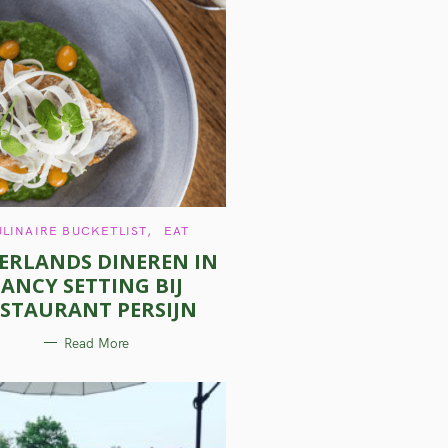
C
LINAIRE BUCKETLIST
EAT
A
ERLANDS DINEREN IN
T
E
FANCY SETTING BIJ
G
O
STAURANT PERSIJN
R
I
E
Read More
S