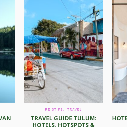
C
REISTIPS
TRAVEL
A
 VAN
TRAVEL GUIDE TULUM:
HOTE
T
E
x
HOTELS, HOTSPOTS &
G