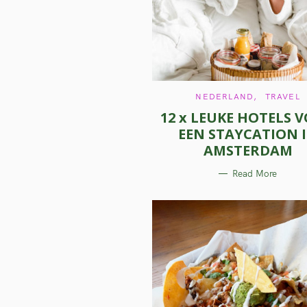
h
f
o
r
C
NEDERLAND
TRAVEL
:
A
12 x LEUKE HOTELS 
T
E
EEN STAYCATION 
G
O
AMSTERDAM
R
I
E
Read More
S