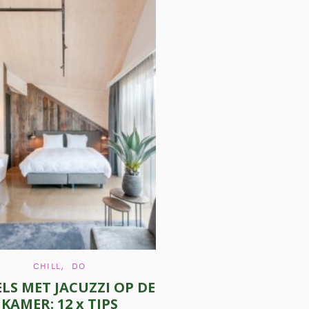
C
CHILL
DO
A
LS MET JACUZZI OP DE
T
E
KAMER: 12 x TIPS
G