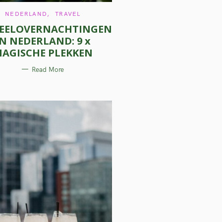
C
NEDERLAND
TRAVEL
A
EELOVERNACHTINGEN
T
E
IN NEDERLAND: 9 x
G
O
AGISCHE PLEKKEN
R
I
E
Read More
S