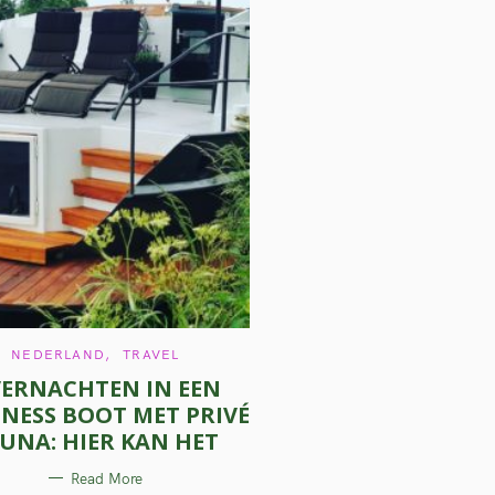
C
NEDERLAND
TRAVEL
A
ERNACHTEN IN EEN
T
E
NESS BOOT MET PRIVÉ
G
O
UNA: HIER KAN HET
R
I
E
Read More
S