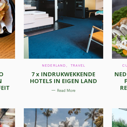
C
NEDERLAND
TRAVEL
CU
A
O
7 x INDRUKWEKKENDE
NED
T
E
N
HOTELS IN EIGEN LAND
G
O
EIT
RE
R
Read More
I
E
S