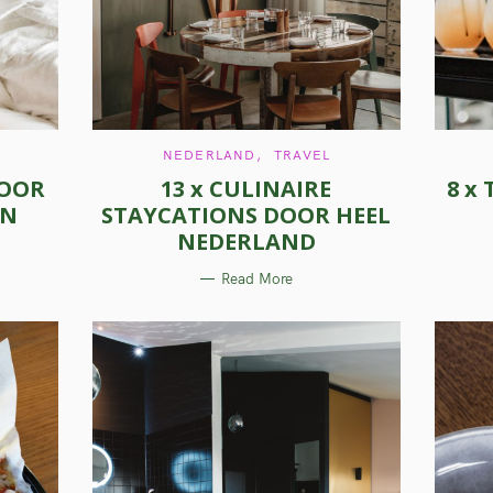
C
NEDERLAND
TRAVEL
A
VOOR
13 x CULINAIRE
8 x
T
E
IN
STAYCATIONS DOOR HEEL
G
O
NEDERLAND
R
I
E
Read More
S