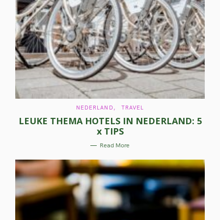
C
NEDERLAND
TRAVEL
A
LEUKE THEMA HOTELS IN NEDERLAND: 5
T
E
x TIPS
G
O
R
Read More
I
E
S