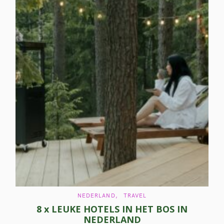
C
NEDERLAND
TRAVEL
A
8 x LEUKE HOTELS IN HET BOS IN
T
E
NEDERLAND
G