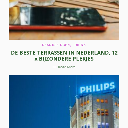
C
DRANKJE DOEN
DRINK
A
DE BESTE TERRASSEN IN NEDERLAND, 12
T
E
x BIJZONDERE PLEKJES
G
O
R
Read More
I
E
S