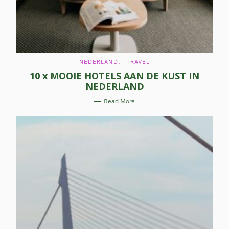
r
c
h
f
C
NEDERLAND
TRAVEL
A
10 x MOOIE HOTELS AAN DE KUST IN
o
T
E
NEDERLAND
G
r
O
R
Read More
I
:
E
S