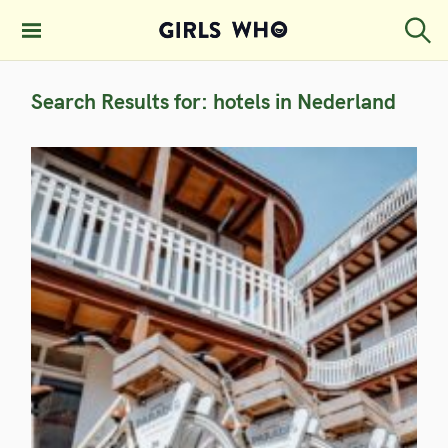
S
k
S
GIRLS WHO
e
i
MAGAZINE
a
Search Results for:
hotels in Nederland
p
r
c
t
h
o
c
o
n
t
e
n
t