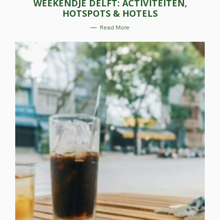
WEEKENDJE DELFT: ACTIVITEITEN,
T
E
HOTSPOTS & HOTELS
G
O
R
Read More
I
E
S