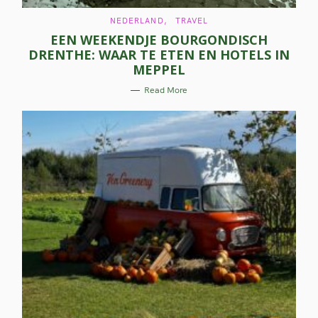
C
NEDERLAND
TRAVEL
A
EEN WEEKENDJE BOURGONDISCH
T
E
DRENTHE: WAAR TE ETEN EN HOTELS IN
G
O
MEPPEL
R
I
E
Read More
S