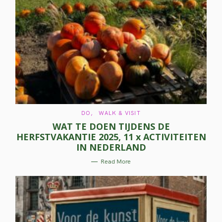
C
DO
WALK & VISIT
A
WAT TE DOEN TIJDENS DE
T
E
HERFSTVAKANTIE 2025, 11 x ACTIVITEITEN
G
O
IN NEDERLAND
R
I
E
Read More
S