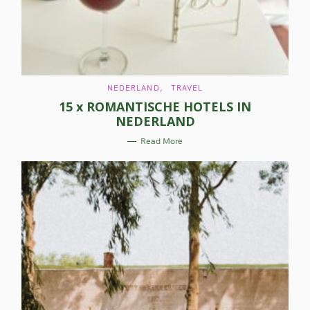
C
NEDERLAND
TRAVEL
A
15 x ROMANTISCHE HOTELS IN
T
E
NEDERLAND
G
O
R
Read More
I
E
S