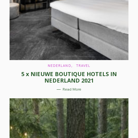
C
NEDERLAND
TRAVEL
A
5 x NIEUWE BOUTIQUE HOTELS IN
T
E
NEDERLAND 2021
G
O
R
Read More
I
E
S