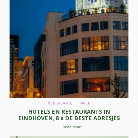
C
NEDERLAND
TRAVEL
A
HOTELS EN RESTAURANTS IN
T
E
EINDHOVEN, 8 x DE BESTE ADRESJES
G
O
R
Read More
I
E
S