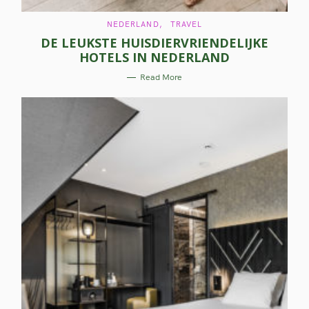
C
NEDERLAND
TRAVEL
A
DE LEUKSTE HUISDIERVRIENDELIJKE
T
E
HOTELS IN NEDERLAND
G
O
R
Read More
I
E
S