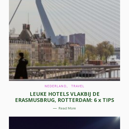
C
NEDERLAND
TRAVEL
A
LEUKE HOTELS VLAKBIJ DE
T
E
ERASMUSBRUG, ROTTERDAM: 6 x TIPS
G
O
R
Read More
I
E
S