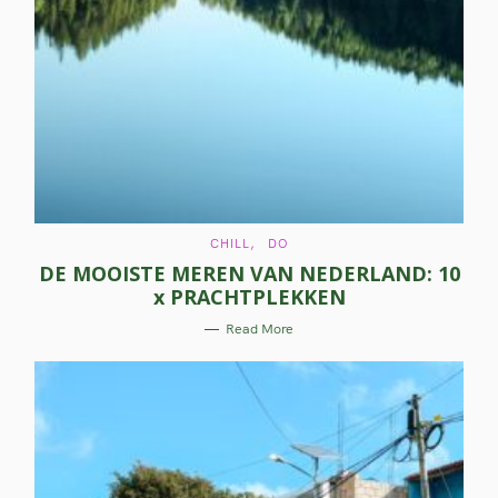
C
CHILL
DO
A
DE MOOISTE MEREN VAN NEDERLAND: 10
T
E
x PRACHTPLEKKEN
G
O
R
Read More
I
E
S