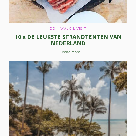
C
DO
WALK & VISIT
A
10 x DE LEUKSTE STRANDTENTEN VAN
T
E
NEDERLAND
G
O
R
Read More
I
E
S