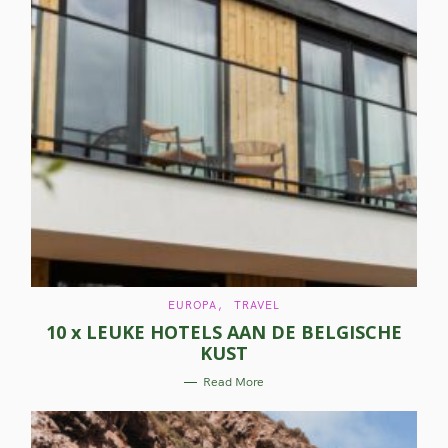
C
EUROPA
TRAVEL
A
10 x LEUKE HOTELS AAN DE BELGISCHE
T
E
KUST
G
O
R
Read More
I
E
S