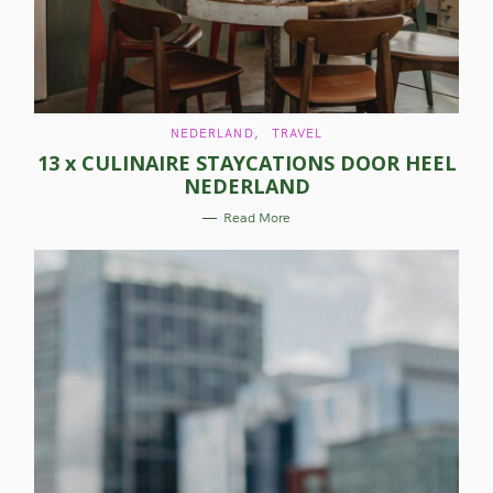
c
h
f
o
C
NEDERLAND
TRAVEL
A
13 x CULINAIRE STAYCATIONS DOOR HEEL
r
T
E
NEDERLAND
G
:
O
R
Read More
I
E
S