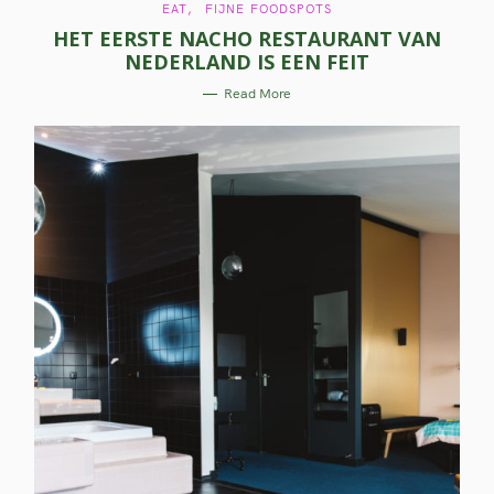
C
EAT
FIJNE FOODSPOTS
A
HET EERSTE NACHO RESTAURANT VAN
T
E
NEDERLAND IS EEN FEIT
G
O
R
Read More
I
E
S