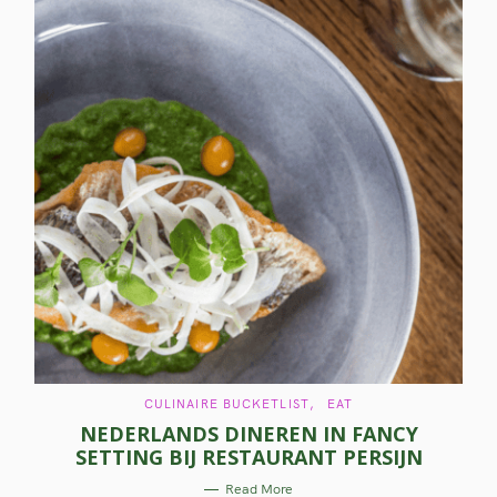
C
CULINAIRE BUCKETLIST
EAT
A
NEDERLANDS DINEREN IN FANCY
T
E
SETTING BIJ RESTAURANT PERSIJN
G
O
R
Read More
I