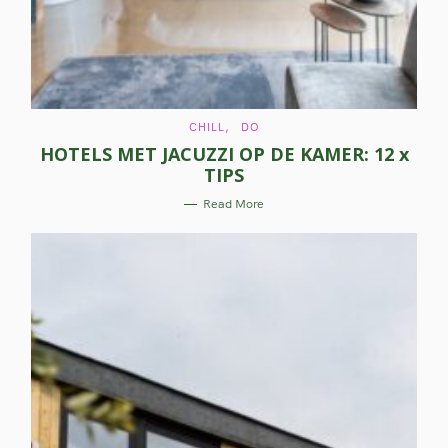
C
CHILL
DO
A
HOTELS MET JACUZZI OP DE KAMER: 12 x
T
E
TIPS
G
O
R
Read More
I
E
S