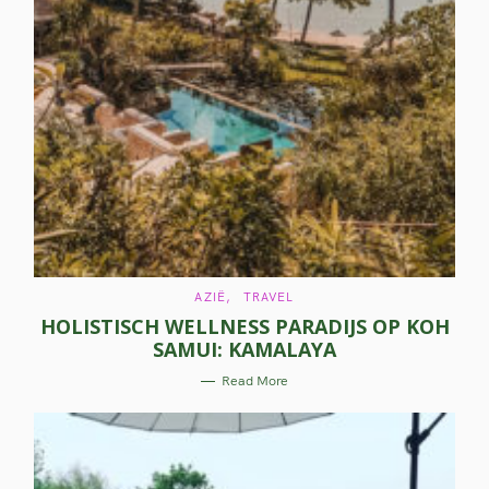
C
AZIË
TRAVEL
A
HOLISTISCH WELLNESS PARADIJS OP KOH
T
E
SAMUI: KAMALAYA
G
O
R
Read More
I
E
S