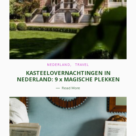
C
NEDERLAND
TRAVEL
A
KASTEELOVERNACHTINGEN IN
T
E
NEDERLAND: 9 x MAGISCHE PLEKKEN
G
O
R
Read More
I
E
S