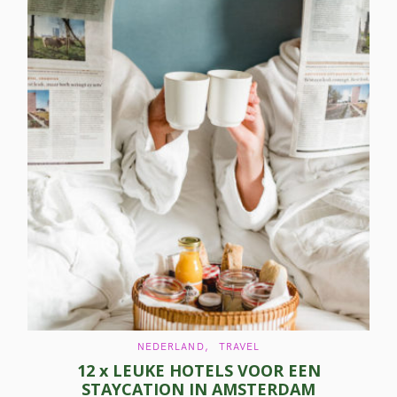
C
NEDERLAND
TRAVEL
A
12 x LEUKE HOTELS VOOR EEN
T
E
STAYCATION IN AMSTERDAM
G