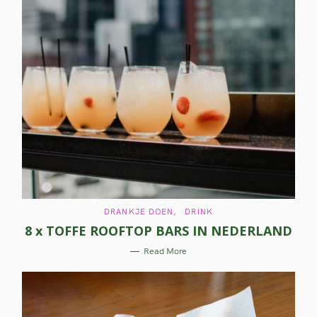
C
DRANKJE DOEN
DRINK
A
8 x TOFFE ROOFTOP BARS IN NEDERLAND
T
E
G
Read More
O
R
I
E
S