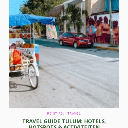
C
REISTIPS
TRAVEL
A
TRAVEL GUIDE TULUM: HOTELS,
T
E
HOTSPOTS & ACTIVITEITEN
G