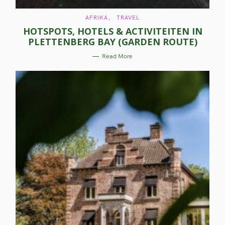
C
AFRIKA
TRAVEL
A
HOTSPOTS, HOTELS & ACTIVITEITEN IN
T
E
PLETTENBERG BAY (GARDEN ROUTE)
G
O
R
Read More
I
E
S