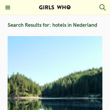
S
k
S
GIRLS WHO
e
i
MAGAZINE
a
Search Results for:
hotels in Nederland
p
r
c
t
h
o
c
o
n
t
e
n
t