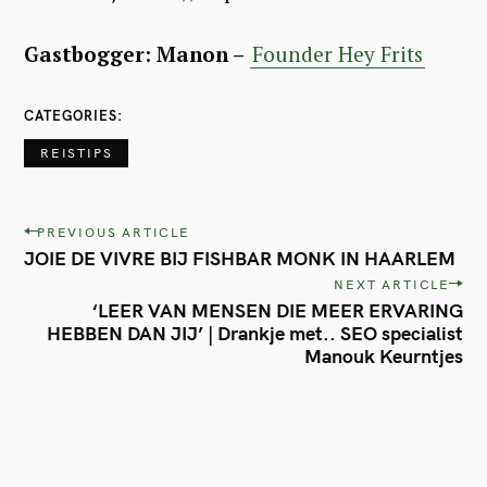
Gastbogger: Manon –
Founder Hey Frits
CATEGORIES
REISTIPS
P
PREVIOUS ARTICLE
JOIE DE VIVRE BIJ FISHBAR MONK IN HAARLEM
o
NEXT ARTICLE
s
‘LEER VAN MENSEN DIE MEER ERVARING
t
HEBBEN DAN JIJ’ | Drankje met.. SEO specialist
Manouk Keurntjes
n
a
v
i