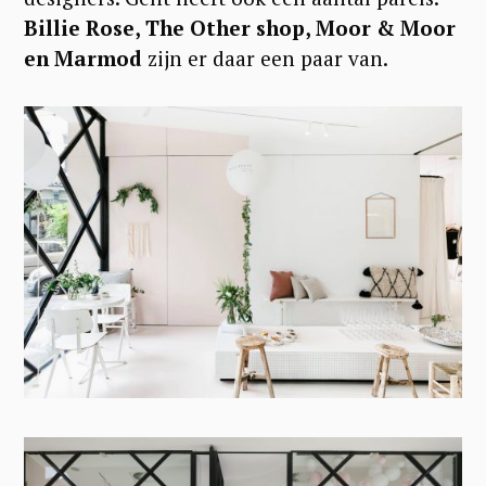
Billie Rose, The Other shop, Moor & Moor
en Marmod
zijn er daar een paar van.
S
e
a
r
c
h
f
o
r
: