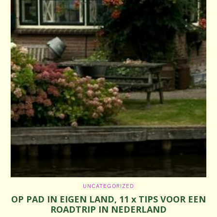
C
UNCATEGORIZED
A
OP PAD IN EIGEN LAND, 11 x TIPS VOOR EEN
T
E
ROADTRIP IN NEDERLAND
G
O