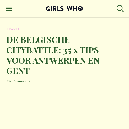
S
k
S
GIRLS WHO
e
i
MAGAZINE
a
TRAVEL
p
r
c
DE BELGISCHE
t
h
CITYBATTLE: 35 x TIPS
o
VOOR ANTWERPEN EN
c
GENT
o
n
Kiki Bosman
t
e
n
t