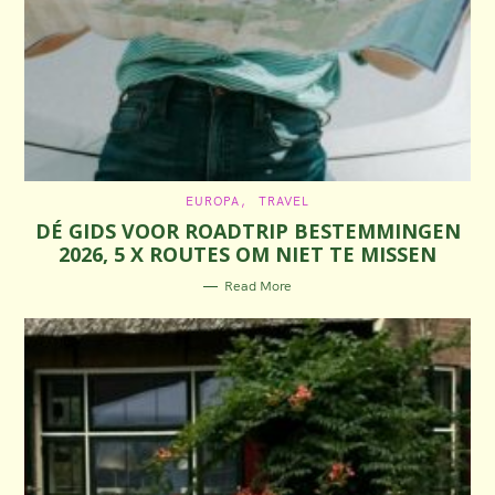
C
EUROPA
TRAVEL
A
DÉ GIDS VOOR ROADTRIP BESTEMMINGEN
T
E
2026, 5 X ROUTES OM NIET TE MISSEN
G
O
R
Read More
I
E
S