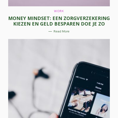
C
WORK
A
MONEY MINDSET: EEN ZORGVERZEKERING
T
E
KIEZEN EN GELD BESPAREN DOE JE ZO
G
O
R
Read More
I
E
S