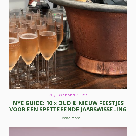
C
DO
WEEKEND TIPS
A
NYE GUIDE: 10 x OUD & NIEUW FEESTJES
T
E
VOOR EEN SPETTERENDE JAARSWISSELING
G
O
R
Read More
I
E
S