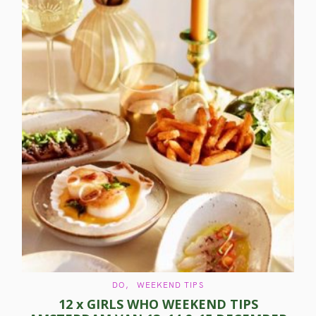
C
DO
WEEKEND TIPS
A
12 x GIRLS WHO WEEKEND TIPS
T
E