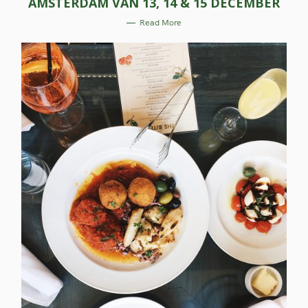
AMSTERDAM VAN 13, 14 & 15 DECEMBER
G
O
R
Read More
I
E
S