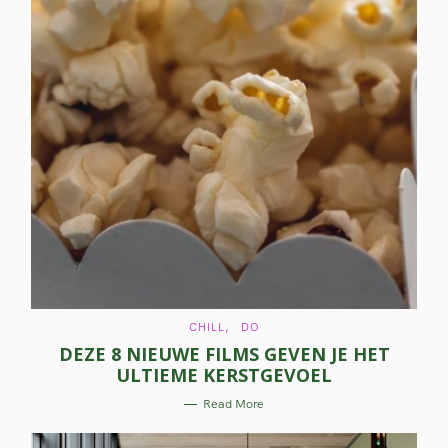
C
CHILL
DO
A
DEZE 8 NIEUWE FILMS GEVEN JE HET
T
E
ULTIEME KERSTGEVOEL
G
O
R
Read More
I
E
S