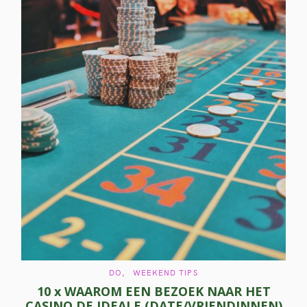
C
DO
WEEKEND TIPS
A
10 x WAAROM EEN BEZOEK NAAR HET
T
E
CASINO DE IDEALE (DATE/VRIENDINNEN)
G