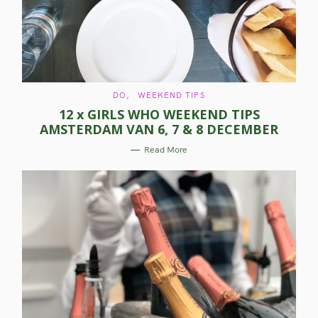
C
DO
WEEKEND TIPS
A
12 x GIRLS WHO WEEKEND TIPS
T
E
AMSTERDAM VAN 6, 7 & 8 DECEMBER
G
O
R
Read More
I
E
S