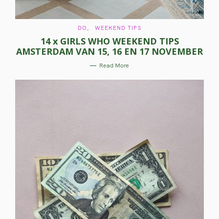
C
DO
WEEKEND TIPS
A
14 x GIRLS WHO WEEKEND TIPS
T
E
AMSTERDAM VAN 15, 16 EN 17 NOVEMBER
G
O
R
Read More
I
E
S