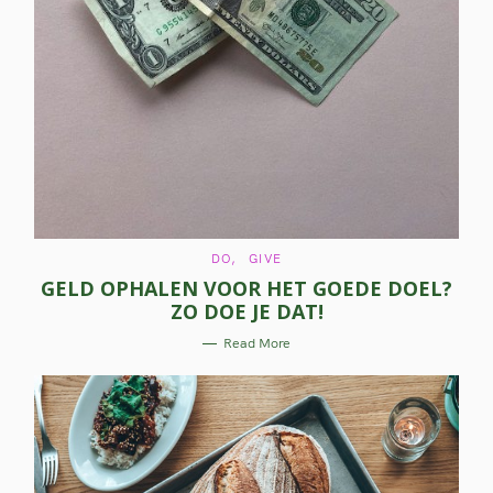
C
DO
GIVE
A
GELD OPHALEN VOOR HET GOEDE DOEL?
T
E
ZO DOE JE DAT!
G
O
R
Read More
I
E
S