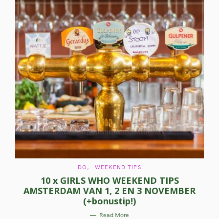
C
DO
WEEKEND TIPS
A
10 x GIRLS WHO WEEKEND TIPS
T
E
AMSTERDAM VAN 1, 2 EN 3 NOVEMBER
G
O
(+bonustip!)
R
I
E
Read More