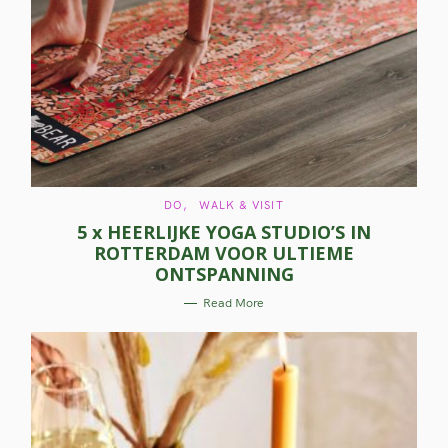
C
DO
WALK & VISIT
A
5 x HEERLIJKE YOGA STUDIO’S IN
T
E
ROTTERDAM VOOR ULTIEME
G
O
ONTSPANNING
R
I
E
Read More
S