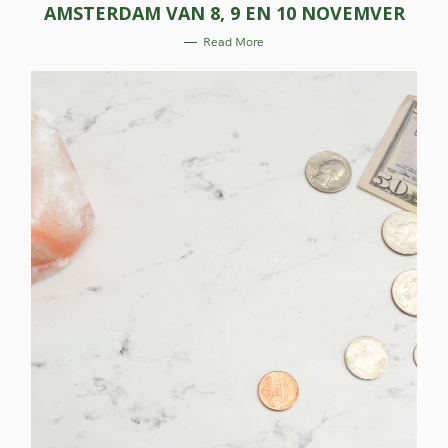
E
AMSTERDAM VAN 8, 9 EN 10 NOVEMVER
G
O
R
Read More
I
E
S