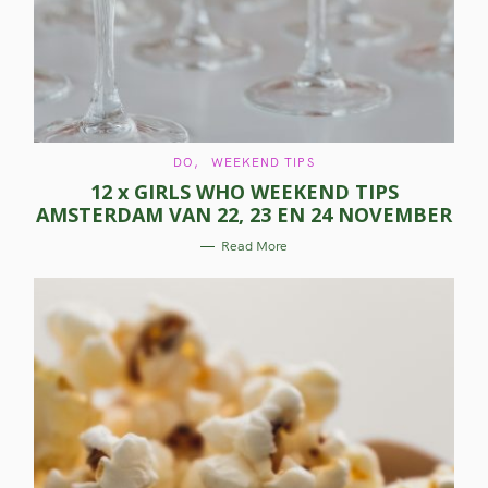
a
r
c
h
f
C
DO
WEEKEND TIPS
o
A
12 x GIRLS WHO WEEKEND TIPS
T
E
r
AMSTERDAM VAN 22, 23 EN 24 NOVEMBER
G
O
R
:
Read More
I
E
S