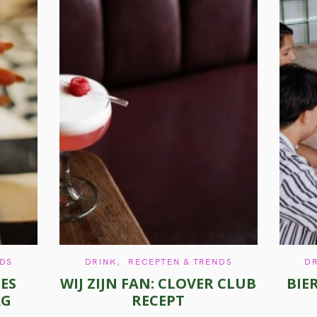
C
NDS
DRINK
RECEPTEN & TRENDS
D
A
JES
WIJ ZIJN FAN: CLOVER CLUB
BIE
T
E
AG
RECEPT
G
O
R