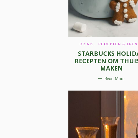
C
DRINK
RECEPTEN & TRE
A
STARBUCKS HOLID
T
E
RECEPTEN OM THUIS
G
O
MAKEN
R
I
E
Read More
S