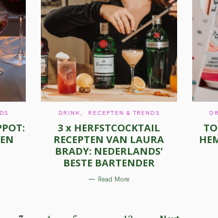
C
NDS
DRINK
RECEPTEN & TRENDS
D
A
PPOT:
3 x HERFSTCOCKTAIL
TO
T
E
REN
RECEPTEN VAN LAURA
HEM
G
O
BRADY: NEDERLANDS’
R
I
BESTE BARTENDER
E
S
Read More