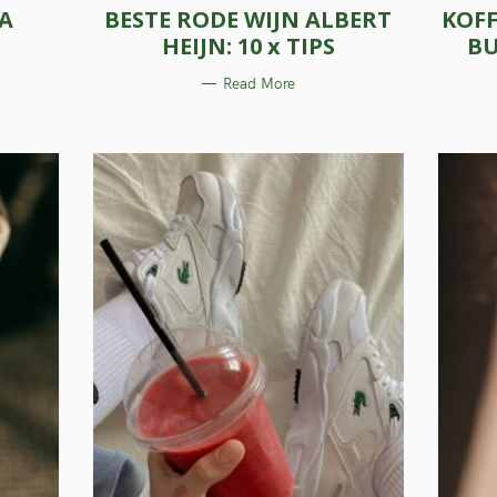
EA
BESTE RODE WIJN ALBERT
KOFF
T
E
HEIJN: 10 x TIPS
BU
G
O
R
Read More
I
E
S
Press Esc to cancel.