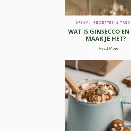
f
o
C
DRINK
RECEPTEN & TRE
r
A
WAT IS GINSECCO EN
T
E
:
MAAK JE HET?
G
O
R
Read More
I
E
S