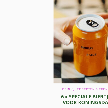
C
DRINK
RECEPTEN & TRE
A
6 x SPECIALE BIERT
T
E
VOOR KONINGSD
G
O
R