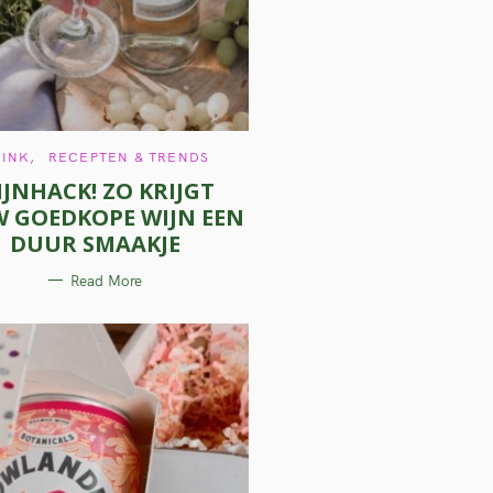
C
RINK
RECEPTEN & TRENDS
A
IJNHACK! ZO KRIJGT
T
E
 GOEDKOPE WIJN EEN
G
O
DUUR SMAAKJE
R
I
E
Read More
S