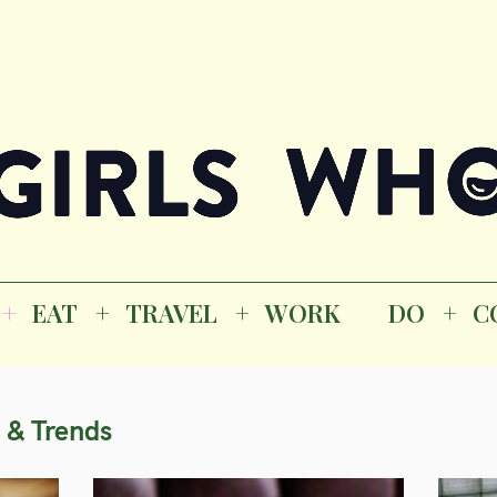
Magazine
EAT
TRAVEL
WORK
DO
CO
GI
EAT
TRAVEL
WORK
DO
C
M
 & Trends