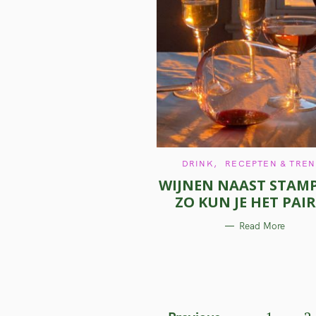
C
DRINK
RECEPTEN & TRE
A
WIJNEN NAAST STAM
T
E
ZO KUN JE HET PAI
G
O
R
Read More
I
E
S
P