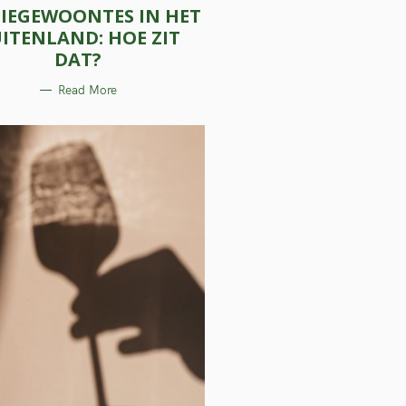
IEGEWOONTES IN HET
T
E
ITENLAND: HOE ZIT
G
O
DAT?
R
I
E
Read More
S