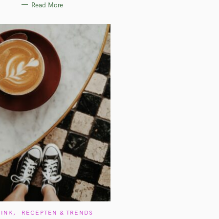
Read More
I
E
S
C
RINK
RECEPTEN & TRENDS
A