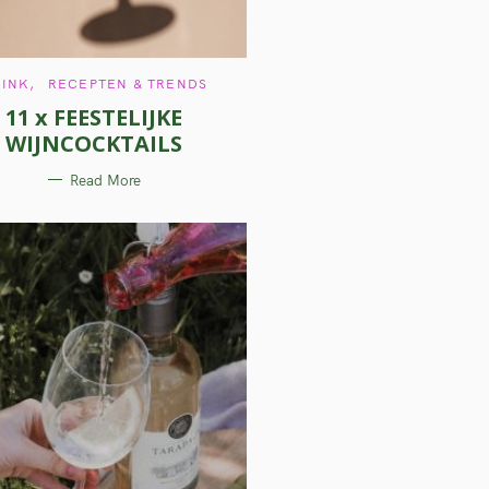
C
RINK
RECEPTEN & TRENDS
A
11 x FEESTELIJKE
T
E
WIJNCOCKTAILS
G
O
R
Read More
I
E
S