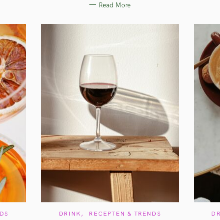
Read More
I
E
S
C
NDS
DRINK
RECEPTEN & TRENDS
D
A