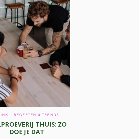
C
RINK
RECEPTEN & TRENDS
A
RPROEVERIJ THUIS: ZO
T
E
DOE JE DAT
G
O
R