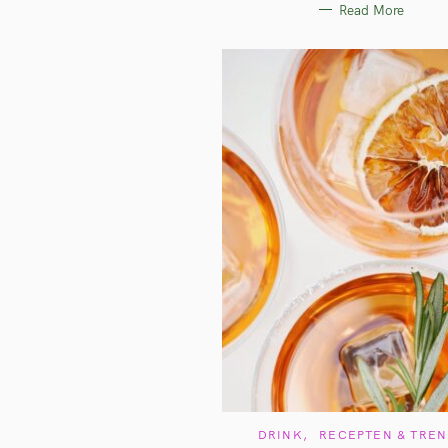
Read More
I
E
S
C
DRINK
RECEPTEN & TRE
A