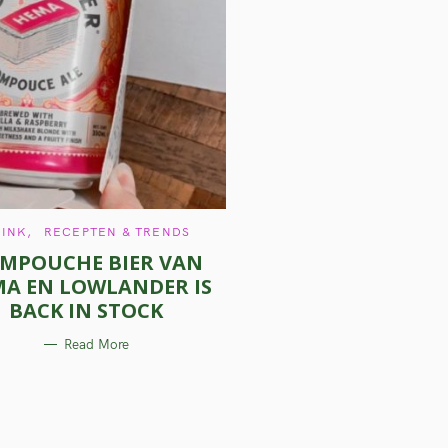
C
RINK
RECEPTEN & TRENDS
A
MPOUCHE BIER VAN
T
E
A EN LOWLANDER IS
G
O
BACK IN STOCK
R
I
E
Read More
S