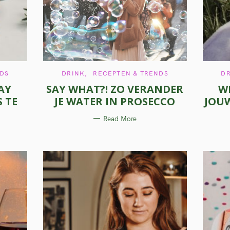
C
NDS
DRINK
RECEPTEN & TRENDS
D
A
AY
SAY WHAT?! ZO VERANDER
W
T
E
 TE
JE WATER IN PROSECCO
JOUW
G
O
R
Read More
I
E
S