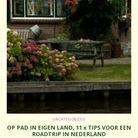
C
UNCATEGORIZED
A
OP PAD IN EIGEN LAND, 11 x TIPS VOOR EEN
T
E
ROADTRIP IN NEDERLAND
G
O