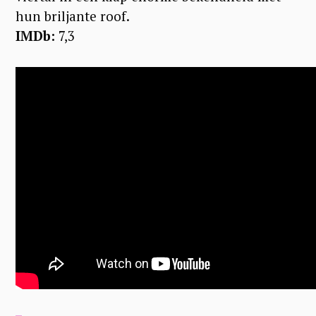
hun briljante roof.
IMDb:
7,3