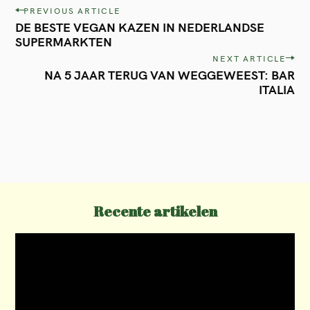
P
PREVIOUS ARTICLE
DE BESTE VEGAN KAZEN IN NEDERLANDSE
o
SUPERMARKTEN
s
NEXT ARTICLE
t
NA 5 JAAR TERUG VAN WEGGEWEEST: BAR
ITALIA
n
a
v
i
g
a
Recente artikelen
t
i
o
n