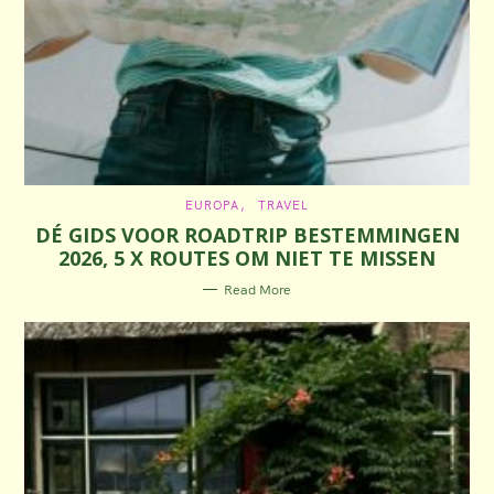
C
EUROPA
TRAVEL
A
DÉ GIDS VOOR ROADTRIP BESTEMMINGEN
T
E
2026, 5 X ROUTES OM NIET TE MISSEN
G
O
R
Read More
I
E
S