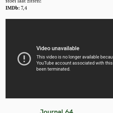
stoel laat zitten!
IMDb:
7,4
Journal 64