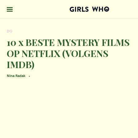
S
k
GIRLS WHO 
i
DO
p
10 x BESTE MYSTERY FILMS
t
OP NETFLIX (VOLGENS
o
IMDB)
c
o
Nina Radak
n
t
e
n
t