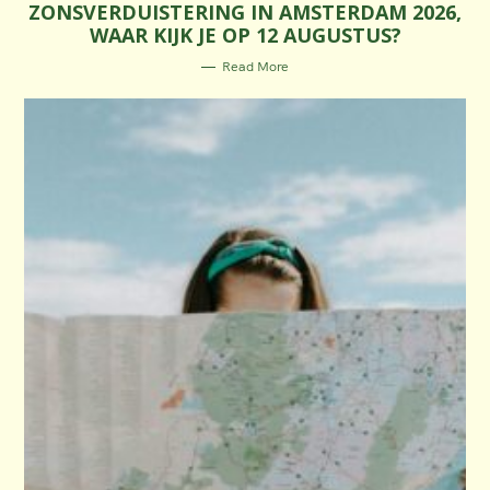
ZONSVERDUISTERING IN AMSTERDAM 2026,
T
E
WAAR KIJK JE OP 12 AUGUSTUS?
G
O
R
Read More
I
E
S