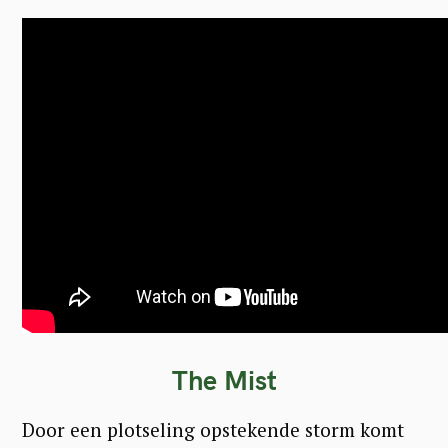
S
e
a
r
c
h
f
o
r
:
The Mist
Door een plotseling opstekende storm komt