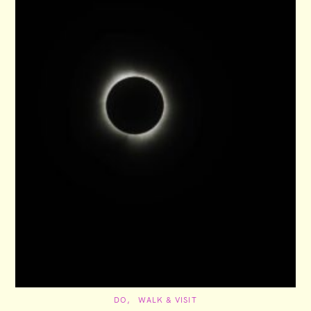
C
DO
WALK & VISIT
A