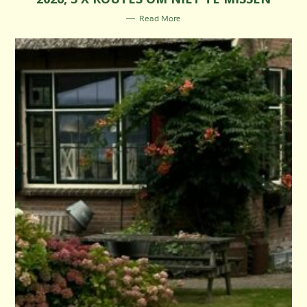
O
R
Read More
I
E
S