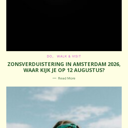
C
DO
WALK & VISIT
A
ZONSVERDUISTERING IN AMSTERDAM 2026,
T
E
WAAR KIJK JE OP 12 AUGUSTUS?
G
O
R
Read More
I
E
S