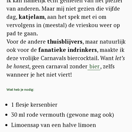
ik kan namelijk echt genieten van het plezier
van anderen. Maar mij niet gezien die vijfde
dag,
katjelam
, aan het spek met ei om
vervolgens in (meestal) de vrieskou weer op
pad te gaan.
Voor de andere
thuisblijvers
, maar natuurlijk
ook voor de
fanatieke indrinkers
, maakte ik
deze vrolijke Carnavals biercocktail. Want
let’s
be honest
, geen carnaval zonder
bier
, zelfs
wanneer je het niet viert!
Wat heb je nodig:
1 flesje kersenbier
30 ml rode vermouth (gewone mag ook)
Limoensap van een halve limoen