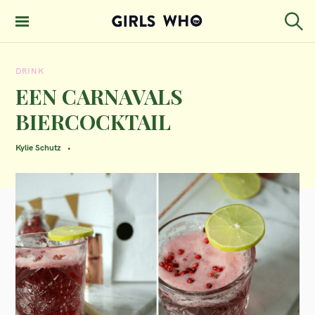
S
k
S
GIRLS WHO
e
i
MAGAZINE
a
DRINK
p
r
c
EEN CARNAVALS
t
h
BIERCOCKTAIL
o
c
Kylie Schutz
o
n
t
e
n
t