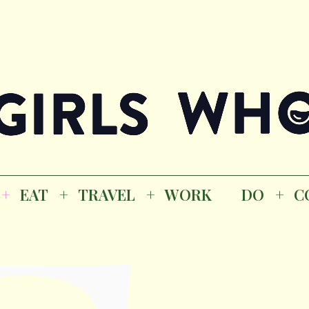
Magazine
K
EAT
TRAVEL
WORK
DO
CO
GI
EAT
TRAVEL
WORK
DO
C
M