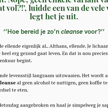
t vol?!’, luidde een van de vele
legt het je uit.
‘’Hoe bereid je zo’n
cleanse
voor?’’
e ellende eigenlijk al.. Althans, ellende. Je licha
 heel erg gezond gaat leven. En dat is nou precie
enkuur begint.
de levensstijl langzaam uitzwaaien. Het wordt
cleanse
al geen alcohol te nuttigen, geen koffie te
dsel te eten.
 detoxdag aangebroken en haal je simpelweg je sap