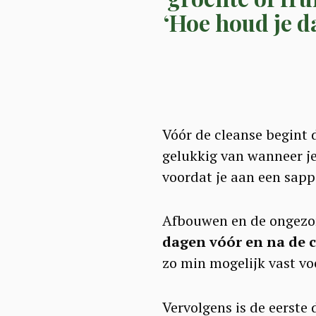
‘Hoe houd je da
Vóór de cleanse begint d
gelukkig van wanneer je
voordat je aan een sapp
Afbouwen en de ongezon
dagen vóór en na de 
zo min mogelijk vast voe
S
e
Vervolgens is de eerste