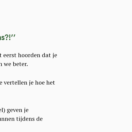
s?!’’
 eerst hoorden dat je
n we beter.
e vertellen je hoe het
l) geven je
kunnen tijdens de