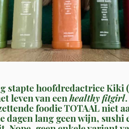
g stapte hoofdredactrice Kiki 
het leven van een
healthy fitgirl
.
tzettende foodie TOTAAL niet a
ie dagen lang geen wijn, sushi 
it. Nope, geen enkele variant va