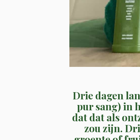
Drie dagen lan
pur sang) in 
dat dat als on
zou zijn. Dr
groente of fru