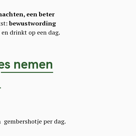
achten, een beter
kst:
bewustwording
 en drinkt op een dag.
jes nemen
>
en gembershotje per dag.