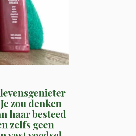
(levensgenieter
 Je zou denken
an haar besteed
en zelfs geen
n vast voedsel.