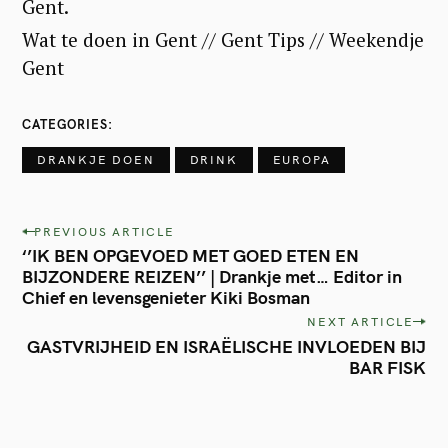
Wat te doen in Gent // Gent Tips // Weekendje
Gent
CATEGORIES
DRANKJE DOEN
DRINK
EUROPA
P
PREVIOUS ARTICLE
‘’IK BEN OPGEVOED MET GOED ETEN EN
o
BIJZONDERE REIZEN’’ | Drankje met… Editor in
s
Chief en levensgenieter Kiki Bosman
t
NEXT ARTICLE
GASTVRIJHEID EN ISRAËLISCHE INVLOEDEN BIJ
n
BAR FISK
a
v