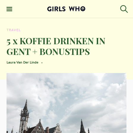
S
k
S
GIRLS WHO
e
i
MAGAZINE
a
TRAVEL
p
r
c
5 x KOFFIE DRINKEN IN
t
h
GENT + BONUSTIPS
o
c
Laura Van Der Linde
o
n
t
e
n
t