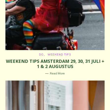
C
DO
WEEKEND TIPS
A
WEEKEND TIPS AMSTERDAM 29, 30, 31 JULI +
T
E
1 & 2 AUGUSTUS
G
O
R
Read More
I
E
S