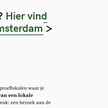
s?
Hier vind
 Amsterdam
>
proeflokalen waar je
van een lokale
 leuk: een bezoek aan de