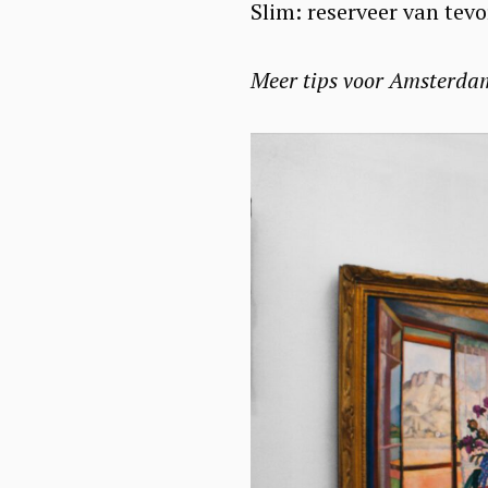
a
Slim: reserveer van tev
r
c
Meer tips voor Amsterdam 
h
f
o
r
: