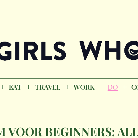
Magazine
K
EAT
TRAVEL
WORK
DO
CO
GI
EAT
TRAVEL
WORK
DO
C
M
 VOOR BEGINNERS: ALL