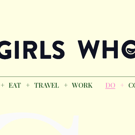
Magazine
K
EAT
TRAVEL
WORK
DO
CO
GI
EAT
TRAVEL
WORK
DO
C
M