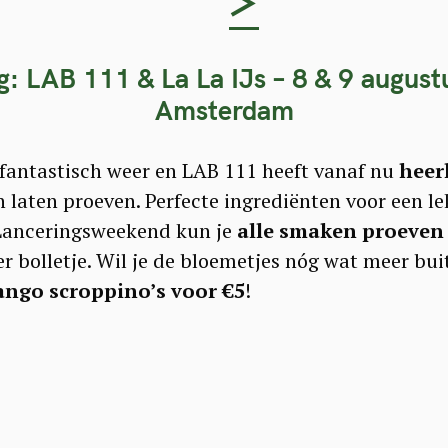
>
g: LAB 111 & La La IJs – 8 & 9 august
Amsterdam
 fantastisch weer en LAB 111 heeft vanaf nu
heerl
en laten proeven. Perfecte ingrediënten voor een le
 Lanceringsweekend kun je
alle smaken proeven
r bolletje. Wil je de bloemetjes nóg wat meer bu
ango scroppino’s voor €5
!