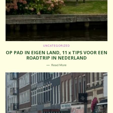
C
UNCATEGORIZED
A
OP PAD IN EIGEN LAND, 11 x TIPS VOOR EEN
T
E
ROADTRIP IN NEDERLAND
G
O
R
Read More
I
E
S