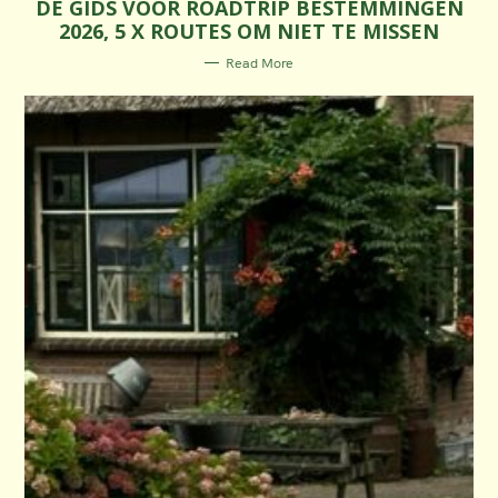
DÉ GIDS VOOR ROADTRIP BESTEMMINGEN
T
E
2026, 5 X ROUTES OM NIET TE MISSEN
G
O
R
Read More
I
E
S