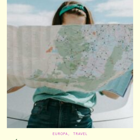
n
C
EUROPA
TRAVEL
A