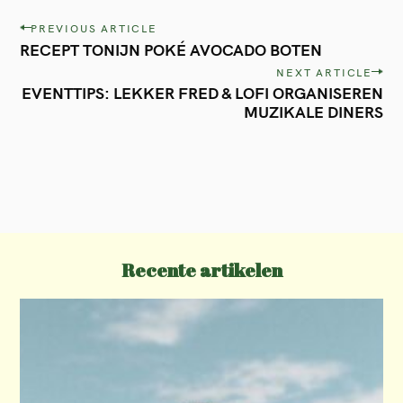
P
PREVIOUS ARTICLE
RECEPT TONIJN POKÉ AVOCADO BOTEN
o
NEXT ARTICLE
s
EVENTTIPS: LEKKER FRED & LOFI ORGANISEREN
t
MUZIKALE DINERS
n
a
v
i
g
Recente artikelen
a
t
i
o