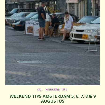
C
DO
WEEKEND TIPS
A
WEEKEND TIPS AMSTERDAM 5, 6, 7, 8 & 9
T
E
AUGUSTUS
G
O