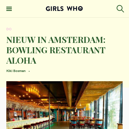
S
k
S
GIRLS WHO
e
i
MAGAZINE
a
DO
p
r
c
NIEUW IN AMSTERDAM:
t
h
BOWLING RESTAURANT
o
ALOHA
c
o
Kiki Bosman
n
t
e
n
t