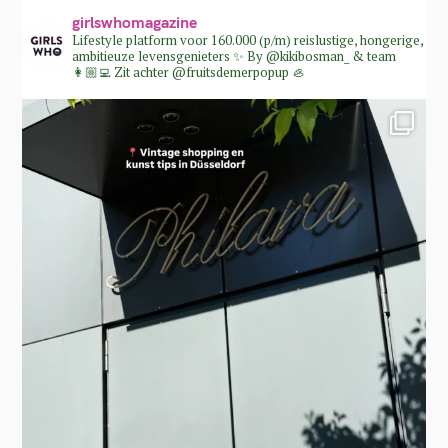
girlswhomagazine
Lifestyle platform voor 160.000 (p/m) reislustige, hongerige,
ambitieuze levensgenieters ✨
By @kikibosman_ & team
👩🏼‍💻
Zit achter @fruitsdemerpopup 🦪