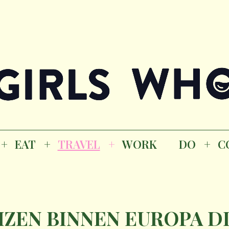
Magazine
K
EAT
TRAVEL
WORK
DO
CO
GI
EAT
TRAVEL
WORK
DO
C
M
IZEN BINNEN EUROPA DIE