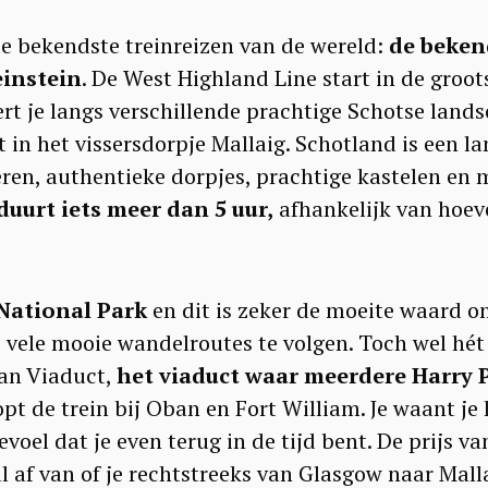
e bekendste treinreizen van de wereld:
de beken
einstein
. De West Highland Line start in de groot
rt je langs verschillende prachtige Schotse lands
in het vissersdorpje Mallaig. Schotland is een la
ren, authentieke dorpjes, prachtige kastelen en
duurt iets meer dan 5 uur,
afhankelijk van hoeve
National Park
en dit is zeker de moeite waard o
e vele mooie wandelroutes te volgen. Toch wel hé
nan Viaduct,
het viaduct waar meerdere Harry P
pt de trein bij Oban en Fort William. Je waant je 
voel dat je even terug in de tijd bent. De prijs va
 af van of je rechtstreeks van Glasgow naar Mall