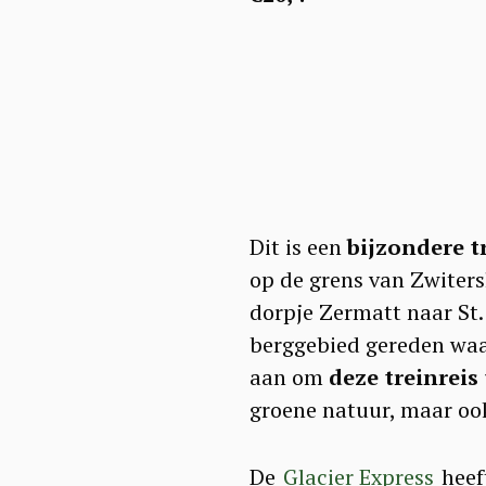
Dit is een
bijzondere t
op de grens van Zwitersl
dorpje Zermatt naar St.
berggebied gereden waa
aan om
deze treinreis
groene natuur, maar oo
S
e
De
Glacier Express
heef