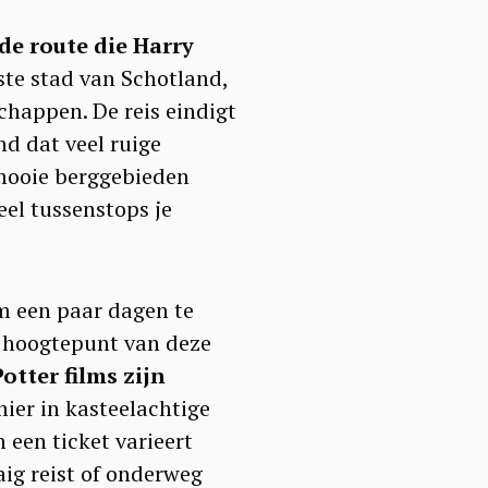
de route die Harry
ste stad van Schotland,
chappen. De reis eindigt
nd dat veel ruige
 mooie berggebieden
el tussenstops je
m een paar dagen te
t hoogtepunt van deze
otter films zijn
hier in kasteelachtige
n een ticket varieert
aig reist of onderweg