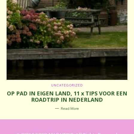
C
UNCATEGORIZED
A
OP PAD IN EIGEN LAND, 11 x TIPS VOOR EEN
T
E
ROADTRIP IN NEDERLAND
G
O
R
Read More
I
E
S