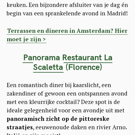
keuken. Een bijzondere afsluiter van je dag én
e
begin van een sprankelende avond in Madrid!
a
r
Terrassen en dineren in Amsterdam? Hier
c
moet je zijn >
h
Panorama Restaurant La
f
Scaletta
(Florence)
o
r
Een romantisch diner bij kaarslicht, een
:
zakendiner of gewoon een ontspannen avond
met een kleurrijke cocktail? Deze spot is de
ideale gelegenheid voor een avondje uit met
panoramisch zicht op de pittoreske
straatjes
, eeuwenoude daken en rivier Arno.