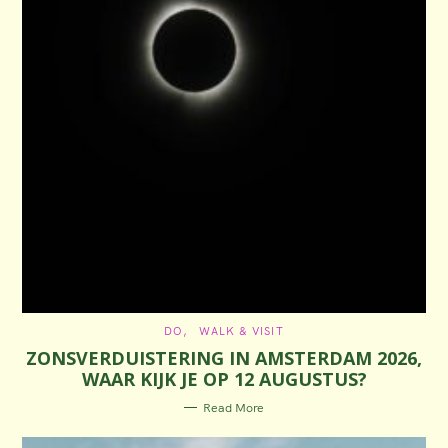
C
DO
WALK & VISIT
A
ZONSVERDUISTERING IN AMSTERDAM 2026,
T
E
WAAR KIJK JE OP 12 AUGUSTUS?
G
O
R
Read More
I
E
S