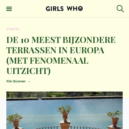
S
k
S
GIRLS WHO
e
i
MAGAZINE
a
TRAVEL
p
r
c
DE 10 MEEST BIJZONDERE
t
h
TERRASSEN IN EUROPA
o
(MET FENOMENAAL
c
UITZICHT)
o
n
Kiki Bosman
t
e
n
t