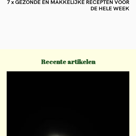
t
7 x GEZONDE EN MAKKELIJKE RECEPTEN VOOR
DE HELE WEEK
n
a
v
i
g
a
Recente artikelen
t
i
o
n