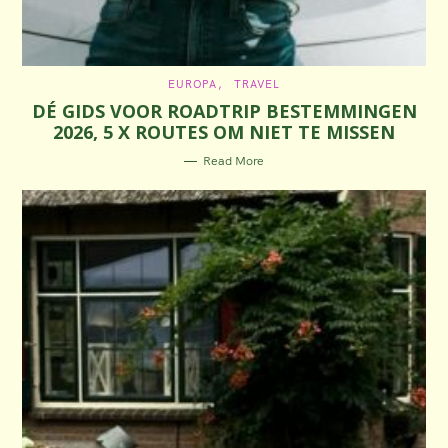
C
EUROPA
TRAVEL
A
DÉ GIDS VOOR ROADTRIP BESTEMMINGEN
T
E
2026, 5 X ROUTES OM NIET TE MISSEN
G
O
R
Read More
I
E
S