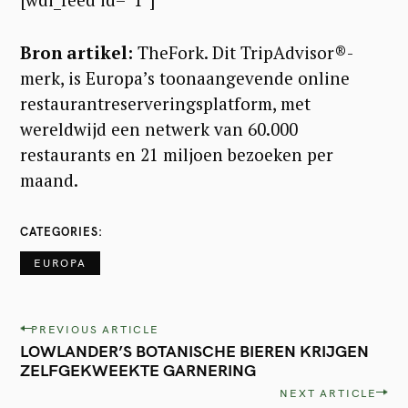
Bron artikel:
TheFork. Dit TripAdvisor®-
merk, is Europa’s toonaangevende online
restaurantreserveringsplatform
, met
wereldwijd een netwerk van 60.000
restaurants en 21 miljoen bezoeken per
maand.
CATEGORIES
EUROPA
P
PREVIOUS ARTICLE
LOWLANDER’S BOTANISCHE BIEREN KRIJGEN
o
ZELFGEKWEEKTE GARNERING
s
NEXT ARTICLE