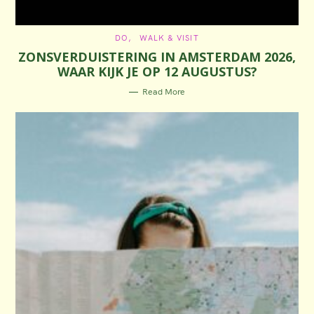
C
DO
WALK & VISIT
A
ZONSVERDUISTERING IN AMSTERDAM 2026,
T
E
WAAR KIJK JE OP 12 AUGUSTUS?
G
O
R
Read More
I
E
S