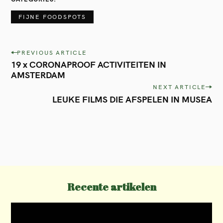
FIJNE FOODSPOTS
P
PREVIOUS ARTICLE
19 x CORONAPROOF ACTIVITEITEN IN
o
AMSTERDAM
s
NEXT ARTICLE
t
LEUKE FILMS DIE AFSPELEN IN MUSEA
n
a
v
i
g
Recente artikelen
a
t