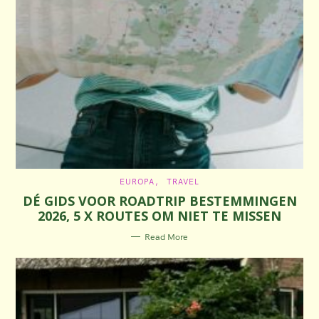
C
EUROPA
TRAVEL
A
DÉ GIDS VOOR ROADTRIP BESTEMMINGEN
T
E
2026, 5 X ROUTES OM NIET TE MISSEN
G
O
R
Read More
I
E
S