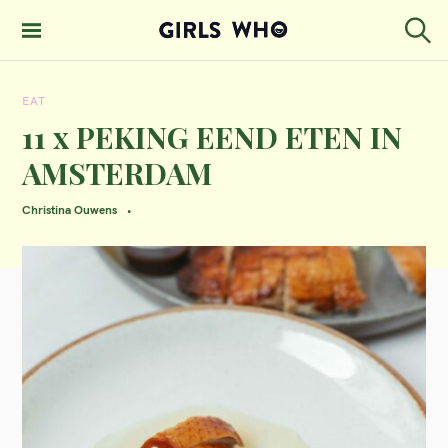
S
k
S
GIRLS WHO
e
i
MAGAZINE
a
EAT
p
r
c
11 x PEKING EEND ETEN IN
t
h
AMSTERDAM
o
c
Christina Ouwens
o
n
t
e
n
t