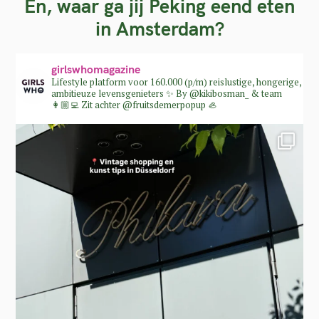
En, waar ga jij Peking eend eten
in Amsterdam?
S
girlswhomagazine
e
Lifestyle platform voor 160.000 (p/m) reislustige, hongerige,
ambitieuze levensgenieters ✨
By @kikibosman_ & team
a
👩🏼‍💻
Zit achter @fruitsdemerpopup 🦪
r
c
h
f
o
r
: