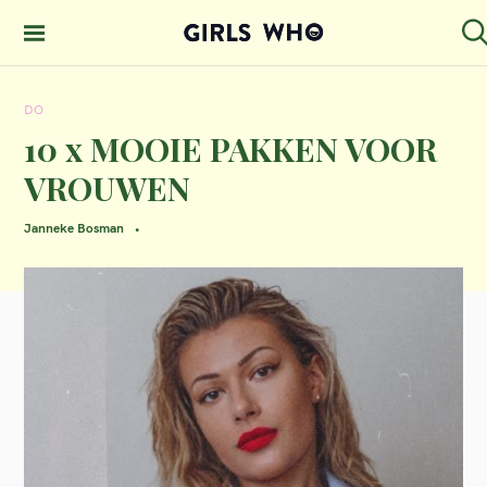
S
k
S
GIRLS WHO
e
i
MAGAZINE
a
DO
p
r
c
10 x MOOIE PAKKEN VOOR
t
h
VROUWEN
o
c
Janneke Bosman
o
n
t
e
n
t