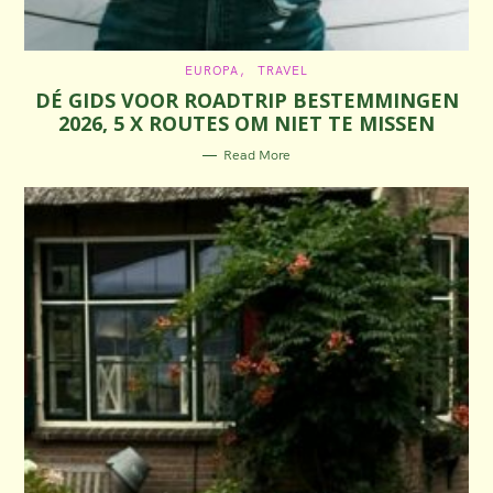
C
EUROPA
TRAVEL
A
DÉ GIDS VOOR ROADTRIP BESTEMMINGEN
T
E
2026, 5 X ROUTES OM NIET TE MISSEN
G
O
R
Read More
I
E
S