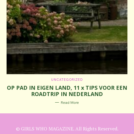
C
UNCATEGORIZED
A
OP PAD IN EIGEN LAND, 11 x TIPS VOOR EEN
T
E
ROADTRIP IN NEDERLAND
G
O
R
Read More
I
E
S
© GIRLS WHO MAGAZINE. All Rights Reserved.