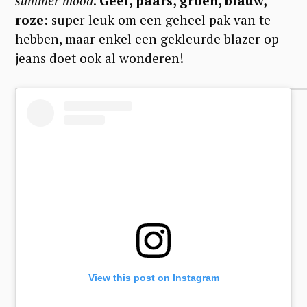
summer mood
.
Geel, paars, groen, blauw,
roze
: super leuk om een geheel pak van te
hebben, maar enkel een gekleurde blazer op
jeans doet ook al wonderen!
S
e
a
r
View this post on Instagram
c
h