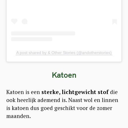
f
o
r
:
A post shared by & Other Stories (@andotherstories)
Katoen
Katoen is een
sterke, lichtgewicht stof
die
ook heerlijk ademend is. Naast wol en linnen
is katoen dus goed geschikt voor de zomer
maanden.