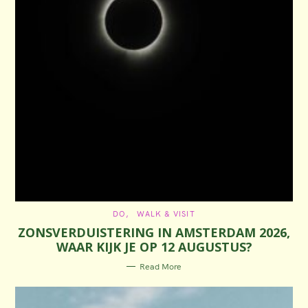
C
DO
WALK & VISIT
A
ZONSVERDUISTERING IN AMSTERDAM 2026,
T
E
WAAR KIJK JE OP 12 AUGUSTUS?
G
O
R
Read More
I
E
S