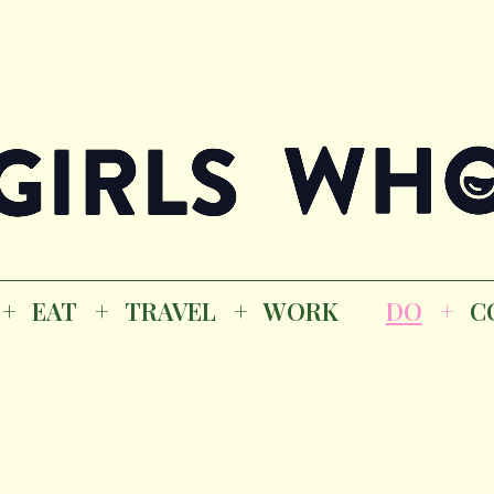
Magazine
K
EAT
TRAVEL
WORK
DO
CO
GI
EAT
TRAVEL
WORK
DO
C
M