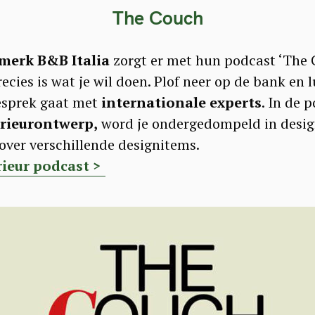
The Couch
merk B&B Italia
zorgt er met hun podcast ‘The 
recies is wat je wil doen. Plof neer op de bank en l
gesprek gaat met
internationale experts
. In de p
erieurontwerp,
word je ondergedompeld in design
 over verschillende designitems.
erieur podcast >