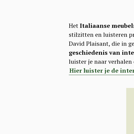
Het
Italiaanse meubel
stilzitten en luisteren p
David Plaisant, die in 
geschiedenis van int
luister je naar verhalen
Hier luister je de int
S
e