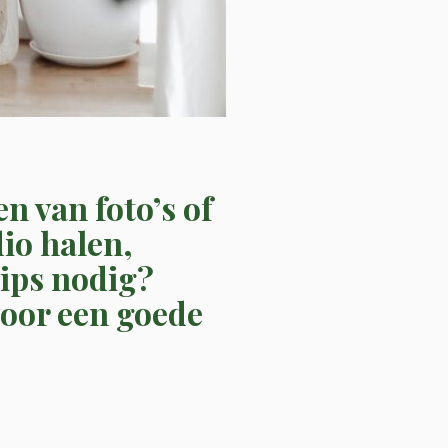
en van foto’s of
dio halen,
Tips nodig?
 voor een goede