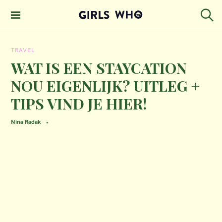
S
k
S
GIRLS WHO
e
i
MAGAZINE
a
TRAVEL
p
r
c
WAT IS EEN STAYCATION
t
h
NOU EIGENLIJK? UITLEG +
o
TIPS VIND JE HIER!
c
o
Nina Radak
n
t
e
n
t