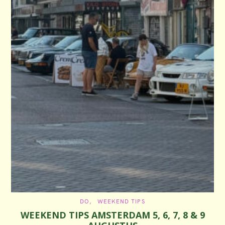
C
DO
WEEKEND TIPS
A
WEEKEND TIPS AMSTERDAM 5, 6, 7, 8 & 9
T
E