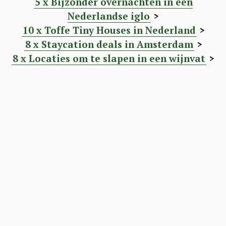
5 x Bijzonder overnachten in een
Nederlandse iglo
>
10 x Toffe Tiny Houses in Nederland
>
8 x Staycation deals in Amsterdam
>
8 x Locaties om te slapen in een wijnvat
>
S
e
a
r
c
h