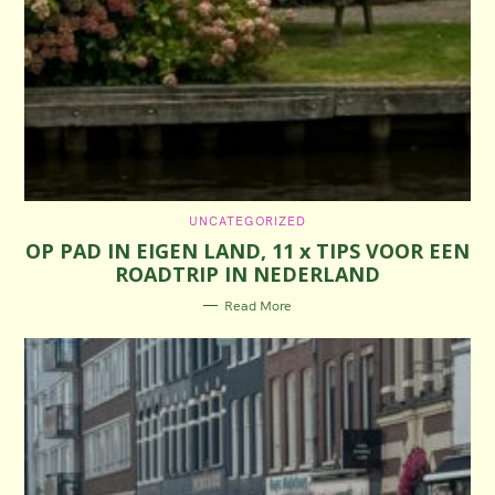
C
UNCATEGORIZED
A
OP PAD IN EIGEN LAND, 11 x TIPS VOOR EEN
T
E
ROADTRIP IN NEDERLAND
G
O
R
Read More
I
E
S