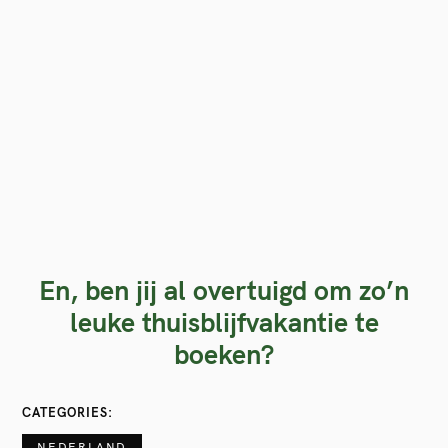
f
o
r
:
En, ben jij al overtuigd om zo’n
leuke thuisblijfvakantie te
boeken?
CATEGORIES
NEDERLAND