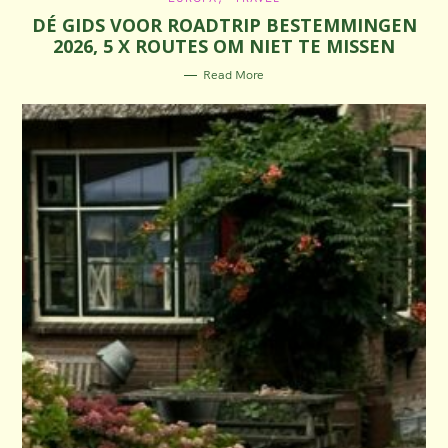
A
DÉ GIDS VOOR ROADTRIP BESTEMMINGEN
T
E
2026, 5 X ROUTES OM NIET TE MISSEN
G
O
R
Read More
I
E
S