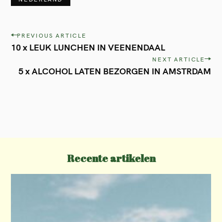
P
PREVIOUS ARTICLE
10 x LEUK LUNCHEN IN VEENENDAAL
o
NEXT ARTICLE
s
5 x ALCOHOL LATEN BEZORGEN IN AMSTRDAM
t
n
a
v
i
Recente artikelen
g
a
t
i