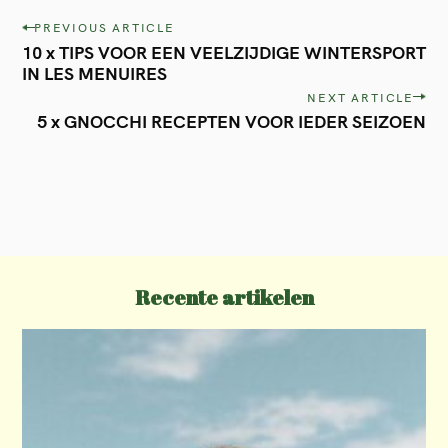
P
PREVIOUS ARTICLE
10 x TIPS VOOR EEN VEELZIJDIGE WINTERSPORT
o
IN LES MENUIRES
s
NEXT ARTICLE
t
5 x GNOCCHI RECEPTEN VOOR IEDER SEIZOEN
n
a
v
i
g
Recente artikelen
a
t
i
o
n