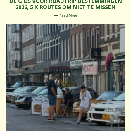
DÉ GIDS VOOR ROADTRIP BESTEMMINGEN
E
2026, 5 X ROUTES OM NIET TE MISSEN
G
O
R
Read More
I
E
S