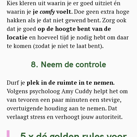
Kies kleren uit waarin je er goed uitziet én
waarin je
je
comfy
voelt
. Doe geen extra hoge
hakken als je dat niet gewend bent. Zorg ook
dat je goed
op de hoogte bent van de
locatie
en hoeveel tijd je nodig hebt om daar
te komen (zodat je niet te laat bent).
8. Neem de controle
S
Durf je
plek in de ruimte in te nemen.
e
Volgens psycholoog Amy Cuddy helpt het om
van tevoren een paar minuten een stevige,
a
overtuigende houding aan te nemen. Dat
r
verlaagt stress en verhoogt jouw autoriteit.
c
h
5 x dé golden rules voor