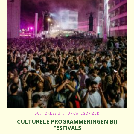
C
DO
DRESS UP
UNCATEGORIZED
A
CULTURELE PROGRAMMERINGEN BIJ
T
E
FESTIVALS
G
O