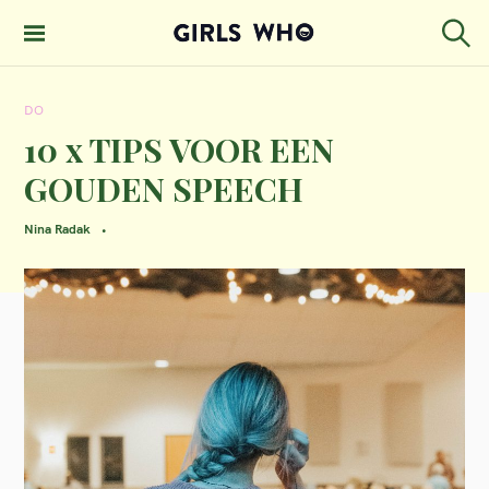
S
k
S
GIRLS WHO
e
i
MAGAZINE
a
DO
p
r
c
10 x TIPS VOOR EEN
t
h
GOUDEN SPEECH
o
c
Nina Radak
o
n
t
e
n
t