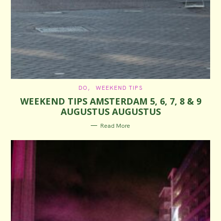
C
DO
WEEKEND TIPS
A
WEEKEND TIPS AMSTERDAM 5, 6, 7, 8 & 9
T
E
AUGUSTUS AUGUSTUS
G
O
R
Read More
I
E
S