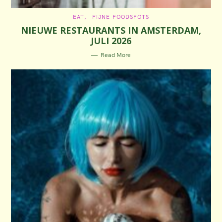
C
EAT
FIJNE FOODSPOTS
A
NIEUWE RESTAURANTS IN AMSTERDAM,
T
E
JULI 2026
G
O
R
Read More
I
E
S