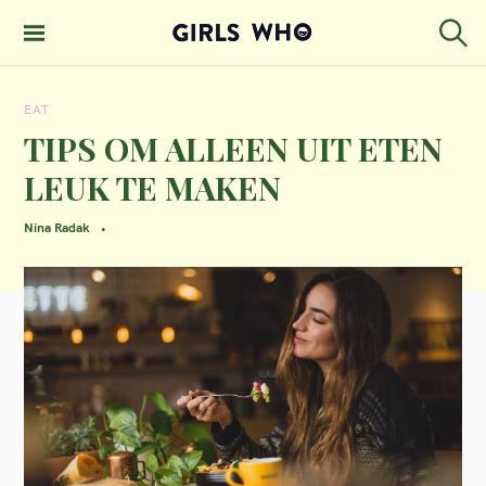
S
k
S
GIRLS WHO
e
i
MAGAZINE
a
EAT
p
r
c
TIPS OM ALLEEN UIT ETEN
t
h
LEUK TE MAKEN
o
c
Nina Radak
o
n
t
e
n
t