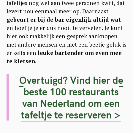
e
tafeltjes nog wel aan twee personen kwijt, dat
a
levert nou eenmaal meer op. Daarnaast
r
gebeurt er bij de bar eigenlijk altijd wat
en hoef je je er dus nooit te vervelen. Je kunt
c
hier ook makkelijk een gesprek aanknopen
h
met andere mensen en met een beetje geluk is
f
er zelfs een
leuke bartender om even mee
o
te kletsen.
r
:
Overtuigd? Vind hier de
beste 100 restaurants
van Nederland om een
tafeltje te reserveren >