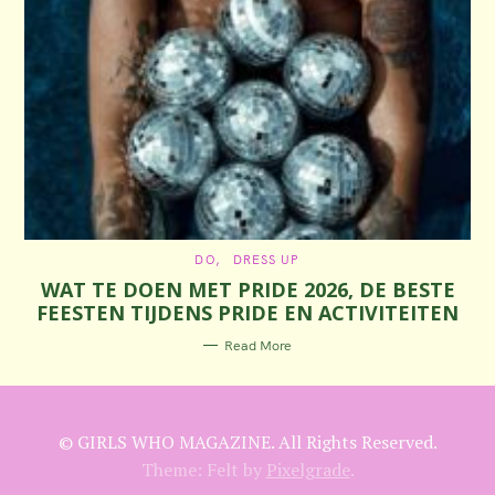
C
DO
DRESS UP
A
WAT TE DOEN MET PRIDE 2026, DE BESTE
T
E
FEESTEN TIJDENS PRIDE EN ACTIVITEITEN
G
O
R
Read More
I
E
S
© GIRLS WHO MAGAZINE. All Rights Reserved.
Theme: Felt by
Pixelgrade
.