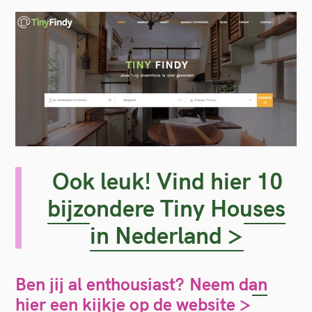
Ook leuk! Vind hier 10
bijzondere Tiny Houses
in Nederland >
Ben jij al enthousiast?
Neem dan
hier een kijkje op de website >
S