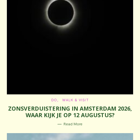
C
DO
WALK & VISIT
A
ZONSVERDUISTERING IN AMSTERDAM 2026,
T
E
WAAR KIJK JE OP 12 AUGUSTUS?
G
O
R
Read More
I
E
S