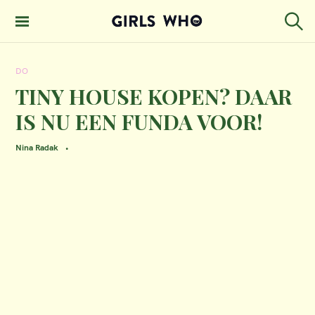
S
k
S
GIRLS WHO
e
i
MAGAZINE
a
DO
p
r
c
TINY HOUSE KOPEN? DAAR
t
h
IS NU EEN FUNDA VOOR!
o
c
Nina Radak
o
n
t
e
n
t