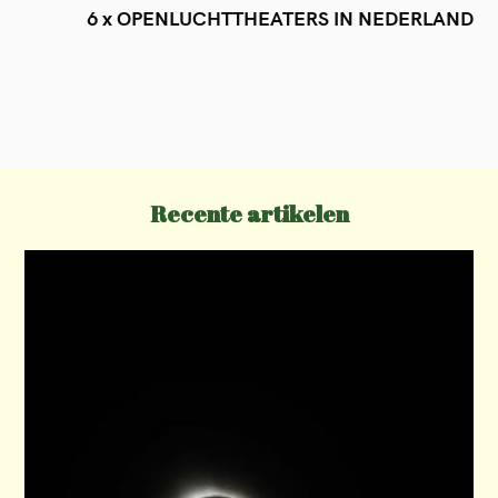
s
6 x OPENLUCHTTHEATERS IN NEDERLAND
t
n
a
v
i
Recente artikelen
g
a
t
i
o
n