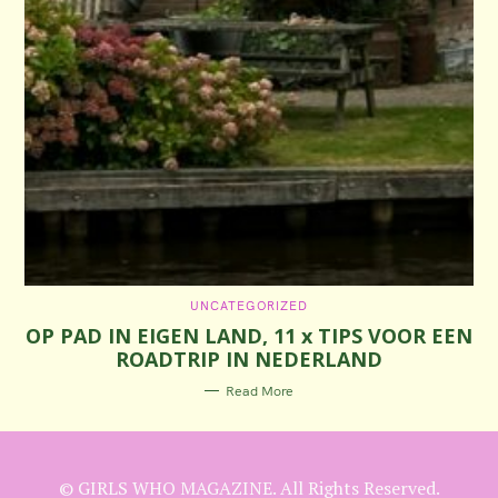
C
UNCATEGORIZED
A
OP PAD IN EIGEN LAND, 11 x TIPS VOOR EEN
T
E
ROADTRIP IN NEDERLAND
G
O
R
Read More
I
E
S
© GIRLS WHO MAGAZINE. All Rights Reserved.