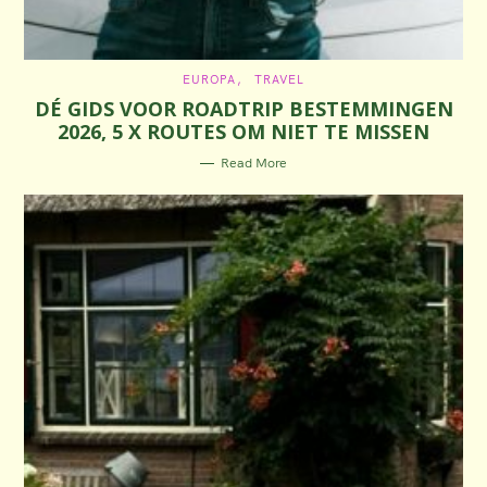
C
EUROPA
TRAVEL
A
DÉ GIDS VOOR ROADTRIP BESTEMMINGEN
T
E
2026, 5 X ROUTES OM NIET TE MISSEN
G
O
R
Read More
I
E
S