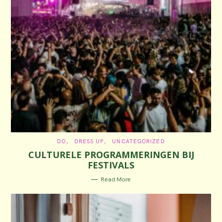
C
DO
DRESS UP
UNCATEGORIZED
A
CULTURELE PROGRAMMERINGEN BIJ
T
E
FESTIVALS
G
O
R
Read More
I
E
S