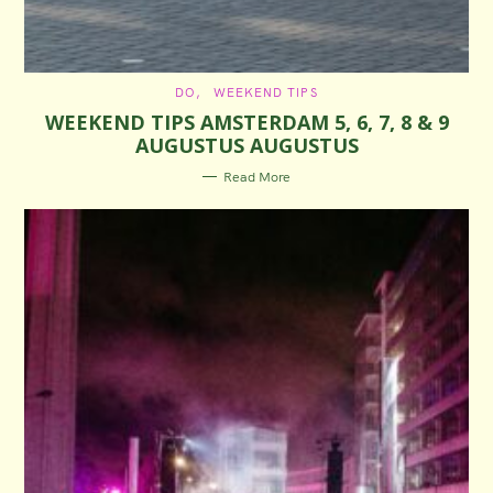
C
DO
WEEKEND TIPS
A
WEEKEND TIPS AMSTERDAM 5, 6, 7, 8 & 9
T
E
AUGUSTUS AUGUSTUS
G
O
R
Read More
I
E
S