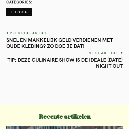
CATEGORIES
EUROPA
P
PREVIOUS ARTICLE
SNEL EN MAKKELIJK GELD VERDIENEN MET
o
OUDE KLEDING? ZO DOE JE DAT!
s
NEXT ARTICLE
t
TIP: DEZE CULINAIRE SHOW IS DE IDEALE (DATE)
NIGHT OUT
n
a
v
i
g
a
Recente artikelen
t