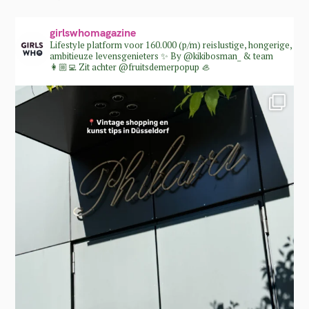
girlswhomagazine
Lifestyle platform voor 160.000 (p/m) reislustige, hongerige,
ambitieuze levensgenieters ✨
By @kikibosman_ & team
👩🏼‍💻
Zit achter @fruitsdemerpopup 🦪