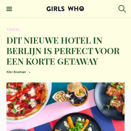
S
k
S
GIRLS WHO
e
i
MAGAZINE
a
TRAVEL
p
r
c
DIT NIEUWE HOTEL IN
t
h
BERLIJN IS PERFECT VOOR
o
EEN KORTE GETAWAY
c
o
Kiki Bosman
n
t
e
n
t