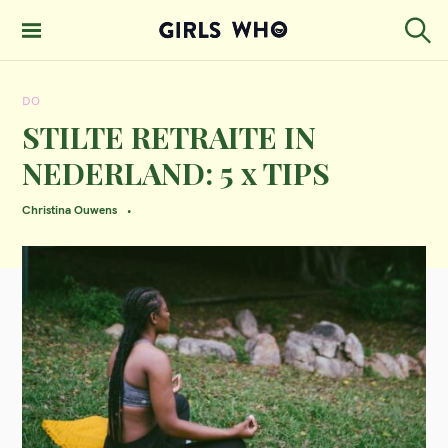
S
k
S
GIRLS WHO
e
i
MAGAZINE
a
DO
p
r
c
STILTE RETRAITE IN
t
h
NEDERLAND: 5 x TIPS
o
c
Christina Ouwens
o
n
t
e
n
t