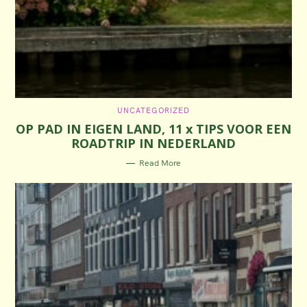
C
UNCATEGORIZED
A
OP PAD IN EIGEN LAND, 11 x TIPS VOOR EEN
T
E
ROADTRIP IN NEDERLAND
G
O
R
Read More
I
E
S