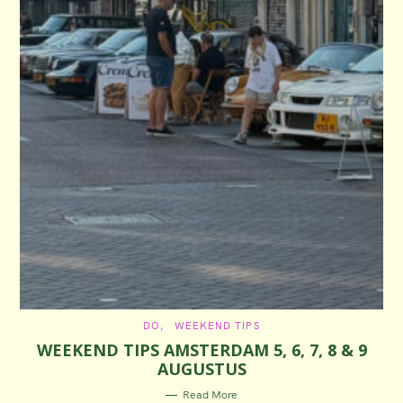
C
DO
WEEKEND TIPS
A
WEEKEND TIPS AMSTERDAM 5, 6, 7, 8 & 9
T
E
AUGUSTUS
G
O
R
Read More
I