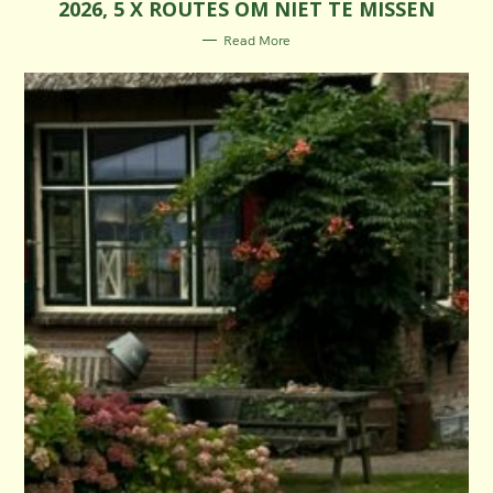
2026, 5 X ROUTES OM NIET TE MISSEN
G
O
R
Read More
I
E
S