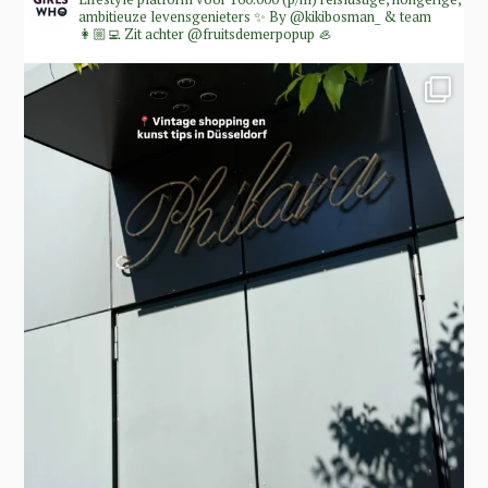
ambitieuze levensgenieters ✨
By @kikibosman_ & team
👩🏼‍💻
Zit achter @fruitsdemerpopup 🦪