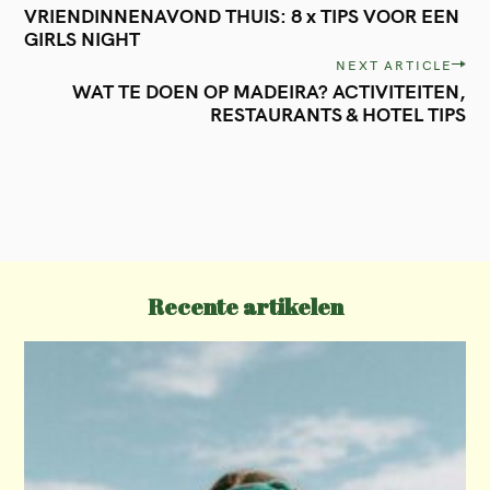
VRIENDINNENAVOND THUIS: 8 x TIPS VOOR EEN
o
GIRLS NIGHT
s
NEXT ARTICLE
t
WAT TE DOEN OP MADEIRA? ACTIVITEITEN,
RESTAURANTS & HOTEL TIPS
n
a
v
i
g
a
Recente artikelen
t
i
o
n