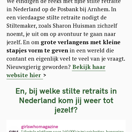
We eindigen de reeks met fijne stilte retraite
in Nederland op de Posbank bij Arnhem. In
een vierdaagse stilte retraite nodigt de
Stiltemaker, zoals Sharon Huisman zichzelf
noemt, je uit om op avontuur te gaan naar
jezelf. En om
grote verlangens met kleine
stapjes vorm te geven
in een wereld die
contant en eigenlijk veel te veel van je vraagt.
Nieuwsgierig geworden?
Bekijk haar
website hier
>
En, bij welke stilte retraits in
Nederland kom jij weer tot
jezelf?
girlswhomagazine
Lifestyle platform voor 160.000 (p/m) reislustige, hongerige,