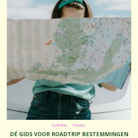
C
EUROPA
TRAVEL
A
DÉ GIDS VOOR ROADTRIP BESTEMMINGEN
T
E