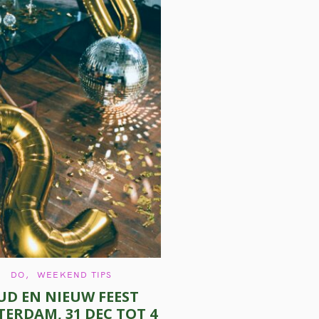
C
DO
WEEKEND TIPS
A
UD EN NIEUW FEEST
T
E
ERDAM, 31 DEC TOT 4
G