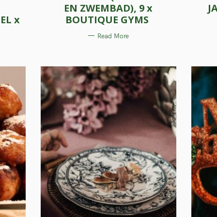
O
EN ZWEMBAD), 9 x
J
R
I
EL x
BOUTIQUE GYMS
E
S
Read More