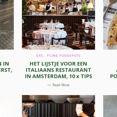
Press Esc to cancel.
C
EAT
FIJNE FOODSPOTS
A
 IN
HET LIJSTJE VOOR EEN
T
E
RST,
ITALIAANS RESTAURANT
G
O
IN AMSTERDAM, 10 x TIPS
PO
R
I
E
Read More
S