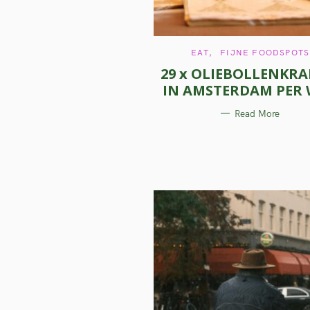
C
EAT
FIJNE FOODSPOTS
A
29 x OLIEBOLLENKR
T
E
IN AMSTERDAM PER 
G
O
R
Read More
I
E
S
S
e
a