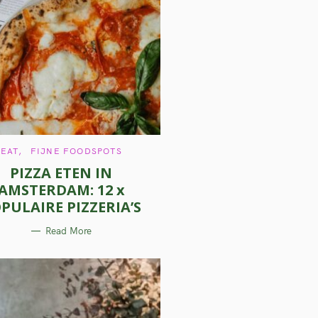
C
EAT
FIJNE FOODSPOTS
A
PIZZA ETEN IN
T
E
AMSTERDAM: 12 x
G
O
PULAIRE PIZZERIA’S
R
I
E
Read More
S