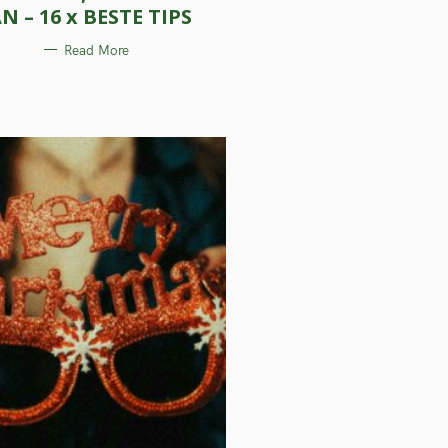
O
AN – 16 x BESTE TIPS
R
I
E
Read More
S