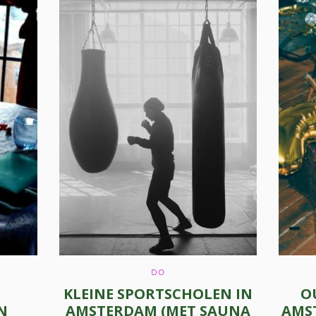
C
DO
A
KLEINE SPORTSCHOLEN IN
O
T
E
N
AMSTERDAM (MET SAUNA
AMST
G