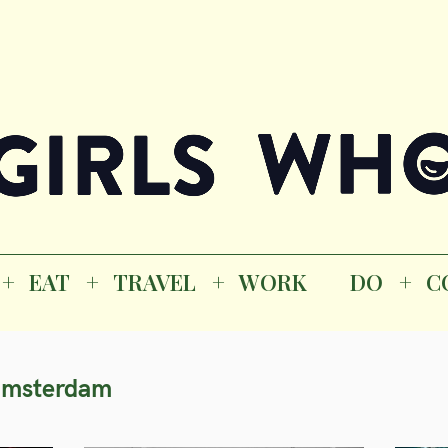
Magazine
K
EAT
TRAVEL
WORK
DO
CO
GI
EAT
TRAVEL
WORK
DO
C
M
amsterdam