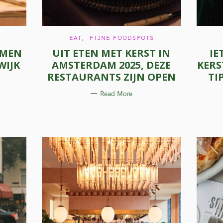
C
EAT
FIJNE FOODSPOTS
A
AMEN
UIT ETEN MET KERST IN
IE
T
E
WIJK
AMSTERDAM 2025, DEZE
KERS
G
O
RESTAURANTS ZIJN OPEN
TI
R
I
E
Read More
S