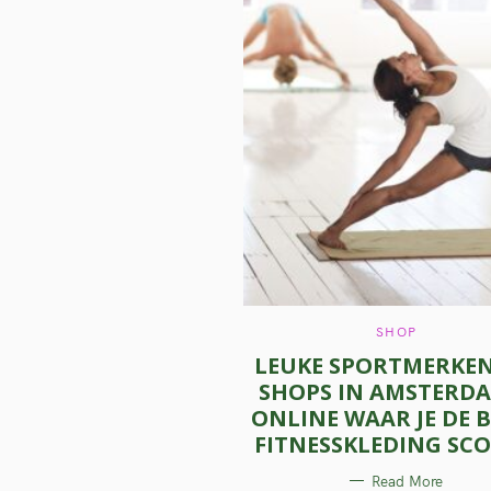
C
SHOP
A
LEUKE SPORTMERKEN,
T
E
SHOPS IN AMSTERD
G
O
ONLINE WAAR JE DE 
R
I
FITNESSKLEDING SC
E
S
Read More