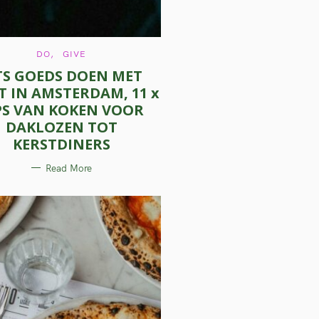
C
DO
GIVE
A
TS GOEDS DOEN MET
T
E
T IN AMSTERDAM, 11 x
G
O
PS VAN KOKEN VOOR
R
I
DAKLOZEN TOT
E
S
KERSTDINERS
Read More