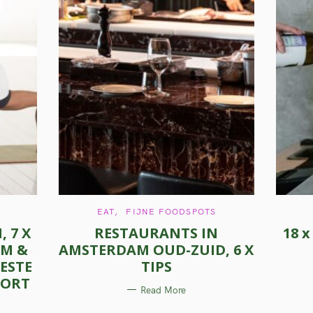
C
EAT
FIJNE FOODSPOTS
A
 7 X
RESTAURANTS IN
18 
T
E
AM &
AMSTERDAM OUD-ZUID, 6 X
G
O
BESTE
TIPS
R
I
OORT
E
Read More
S