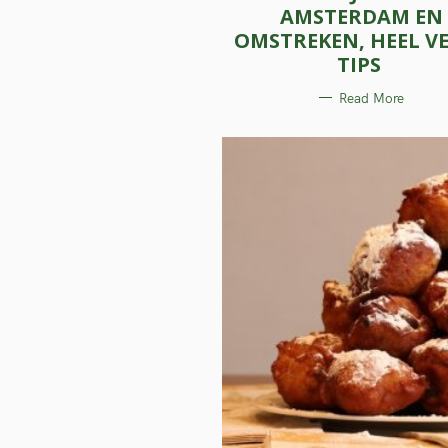
O
AMSTERDAM EN
R
I
OMSTREKEN, HEEL VE
E
S
TIPS
Read More