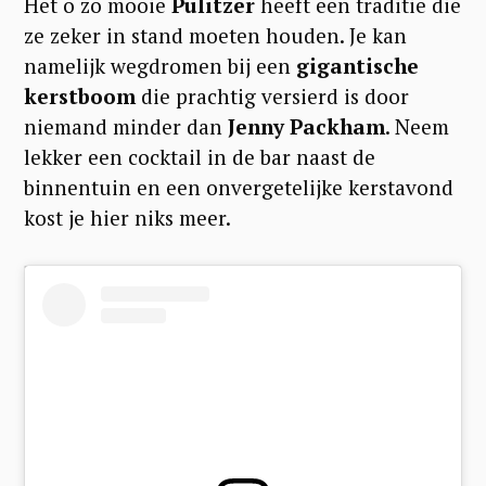
Het o zo mooie
Pulitzer
heeft een traditie die
r
ze zeker in stand moeten houden. Je kan
c
namelijk wegdromen bij een
gigantische
h
kerstboom
die prachtig versierd is door
niemand minder dan
Jenny Packham
. Neem
f
lekker een cocktail in de bar naast de
o
binnentuin en een onvergetelijke kerstavond
r
kost je hier niks meer.
: