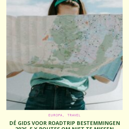
C
EUROPA
TRAVEL
A
DÉ GIDS VOOR ROADTRIP BESTEMMINGEN
T
E
2026, 5 X ROUTES OM NIET TE MISSEN
G