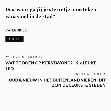
Dus, waar ga jij je sterretje aansteken
vanavond in de stad?
CATEGORIES
CHILL
P
PREVIOUS ARTICLE
WAT TE DOEN OP KERSTAVOND? 12 x LEUKE
o
TIPS
s
NEXT ARTICLE
t
OUD & NIEUW IN HET BUITENLAND VIEREN: DIT
ZIJN DE LEUKSTE STEDEN
n
a
v