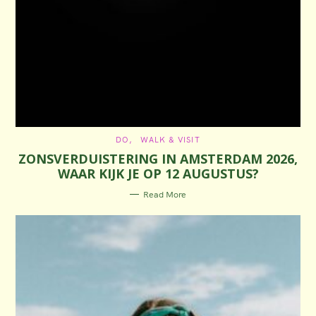
C
DO
WALK & VISIT
A
ZONSVERDUISTERING IN AMSTERDAM 2026,
T
E
WAAR KIJK JE OP 12 AUGUSTUS?
G
O
R
Read More
I
E
S