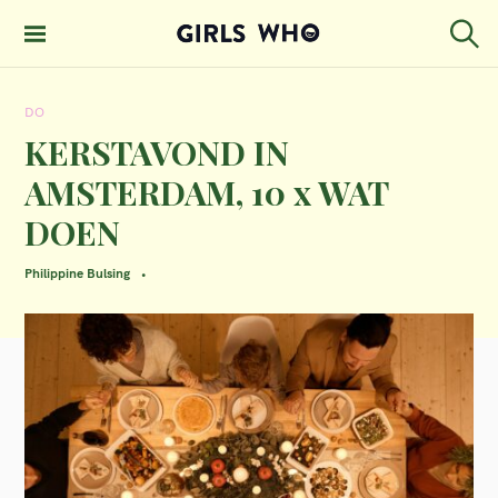
S
k
S
GIRLS WHO
e
i
MAGAZINE
a
DO
p
r
c
KERSTAVOND IN
t
h
AMSTERDAM, 10 x WAT
o
DOEN
c
o
Philippine Bulsing
n
t
e
n
t