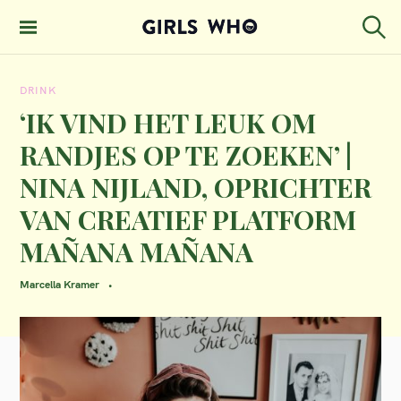
S
k
S
GIRLS WHO
e
i
MAGAZINE
a
DRINK
p
r
c
‘IK VIND HET LEUK OM
t
h
RANDJES OP TE ZOEKEN’ |
o
NINA NIJLAND, OPRICHTER
c
VAN CREATIEF PLATFORM
o
n
MAÑANA MAÑANA
t
Marcella Kramer
e
n
t