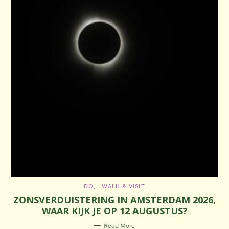
C
DO
WALK & VISIT
A
ZONSVERDUISTERING IN AMSTERDAM 2026,
T
E
WAAR KIJK JE OP 12 AUGUSTUS?
G
O
R
Read More
I