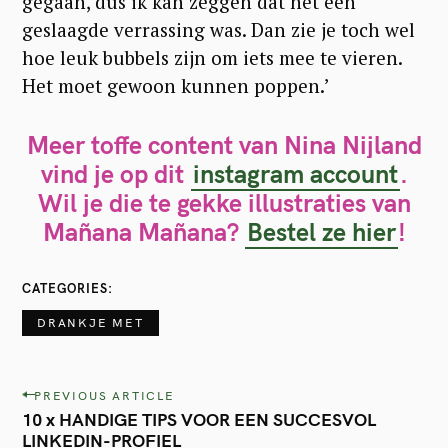
gegaan, dus ik kan zeggen dat het een
geslaagde verrassing was. Dan zie je toch wel
hoe leuk bubbels zijn om iets mee te vieren.
Het moet gewoon kunnen poppen.’
Meer toffe content van Nina Nijland
vind je op dit
instagram account
.
Wil je die te gekke illustraties van
Mañana Mañana?
Bestel ze hier
!
CATEGORIES
DRANKJE MET
P
PREVIOUS ARTICLE
10 x HANDIGE TIPS VOOR EEN SUCCESVOL
o
LINKEDIN-PROFIEL