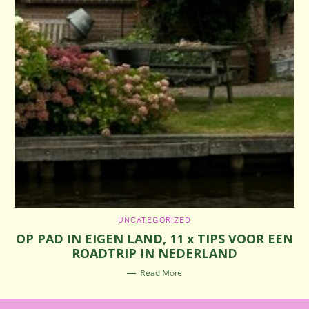
C
UNCATEGORIZED
A
OP PAD IN EIGEN LAND, 11 x TIPS VOOR EEN
T
E
ROADTRIP IN NEDERLAND
G
O
R
Read More
I
E
S