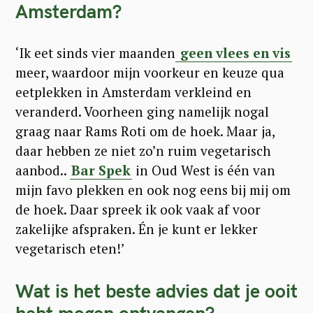
Amsterdam?
‘Ik eet sinds vier maanden
geen vlees en vis
meer, waardoor mijn voorkeur en keuze qua
eetplekken in Amsterdam verkleind en
veranderd. Voorheen ging namelijk nogal
graag naar Rams Roti om de hoek. Maar ja,
daar hebben ze niet zo’n ruim vegetarisch
S
aanbod..
Bar Spek
in Oud West is één van
e
mijn favo plekken en ook nog eens bij mij om
a
de hoek. Daar spreek ik ook vaak af voor
zakelijke afspraken. Én je kunt er lekker
r
vegetarisch eten!’
c
h
Wat is het beste advies dat je ooit
f
hebt mogen ontvangen?