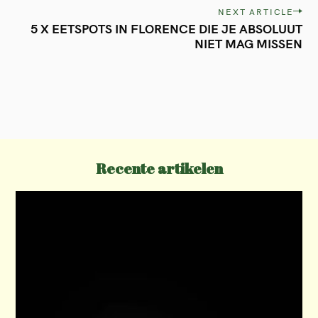
s
NEXT ARTICLE
t
5 X EETSPOTS IN FLORENCE DIE JE ABSOLUUT
NIET MAG MISSEN
n
a
v
i
g
a
Recente artikelen
t
i
o
n