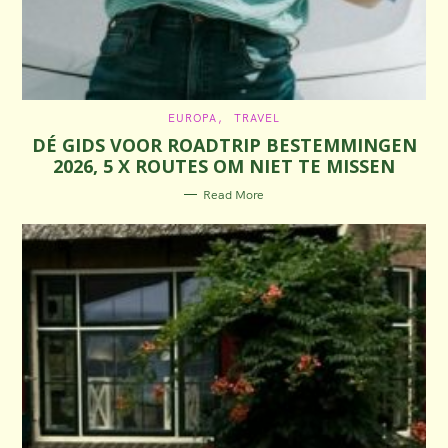
C
EUROPA
TRAVEL
A
DÉ GIDS VOOR ROADTRIP BESTEMMINGEN
T
E
2026, 5 X ROUTES OM NIET TE MISSEN
G
O
R
Read More
I
E
S