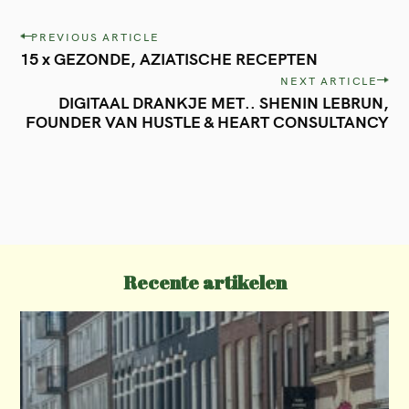
P
PREVIOUS ARTICLE
15 x GEZONDE, AZIATISCHE RECEPTEN
o
NEXT ARTICLE
s
DIGITAAL DRANKJE MET.. SHENIN LEBRUN,
t
FOUNDER VAN HUSTLE & HEART CONSULTANCY
n
a
v
i
g
Recente artikelen
a
t
i
o