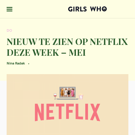
S
k
GIRLS WHO 
i
DO
p
NIEUW TE ZIEN OP NETFLIX
t
DEZE WEEK – MEI
o
c
Nina Radak
o
n
t
e
n
t