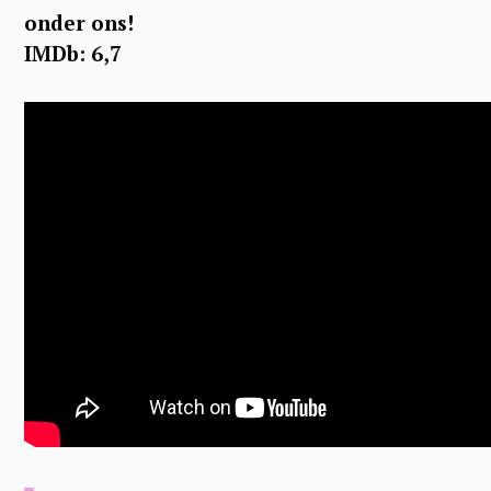
onder ons!
IMDb: 6,7
S
e
a
r
c
h
f
o