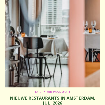
C
EAT
FIJNE FOODSPOTS
A
NIEUWE RESTAURANTS IN AMSTERDAM,
T
E
JULI 2026
G