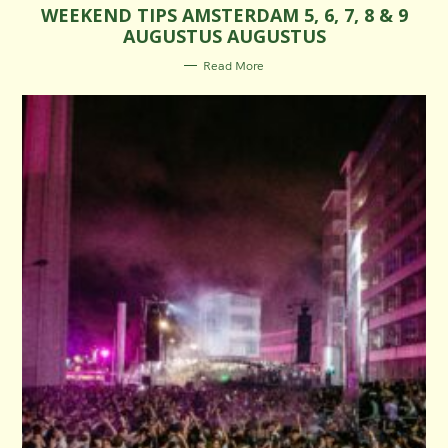
WEEKEND TIPS AMSTERDAM 5, 6, 7, 8 & 9
T
E
AUGUSTUS AUGUSTUS
G
O
R
Read More
I
E
S