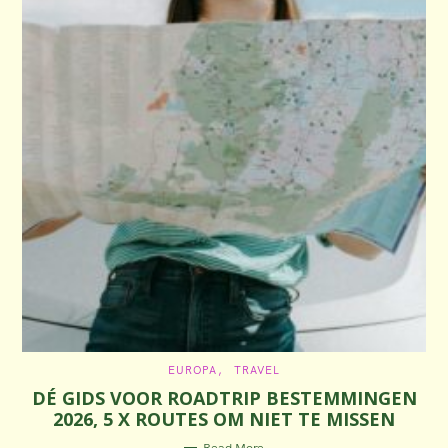
C
EUROPA
TRAVEL
A
DÉ GIDS VOOR ROADTRIP BESTEMMINGEN
T
E
2026, 5 X ROUTES OM NIET TE MISSEN
G
O
R
Read More