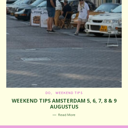
C
DO
WEEKEND TIPS
A
WEEKEND TIPS AMSTERDAM 5, 6, 7, 8 & 9
T
E
AUGUSTUS
G
O
R
Read More
I
E
S