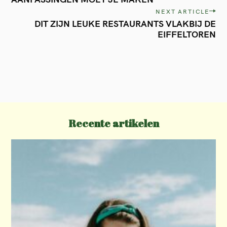
s
NEXT ARTICLE
t
DIT ZIJN LEUKE RESTAURANTS VLAKBIJ DE
EIFFELTOREN
n
a
v
i
g
a
Recente artikelen
t
i
o
n