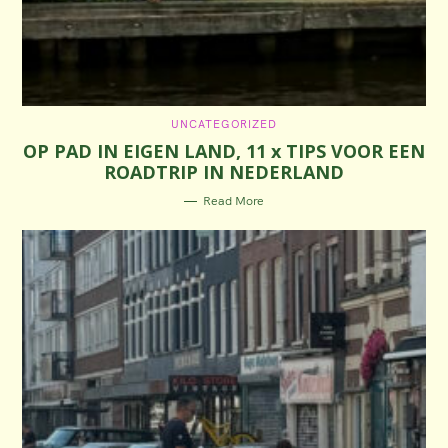
C
UNCATEGORIZED
A
OP PAD IN EIGEN LAND, 11 x TIPS VOOR EEN
T
E
ROADTRIP IN NEDERLAND
G
O
R
Read More
I
E
S