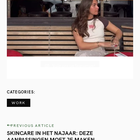
Volg ons op Instagram!
CATEGORIES
WORK
P
PREVIOUS ARTICLE
SKINCARE IN HET NAJAAR: DEZE
o
AANPASSINGEN MOET JE MAKEN