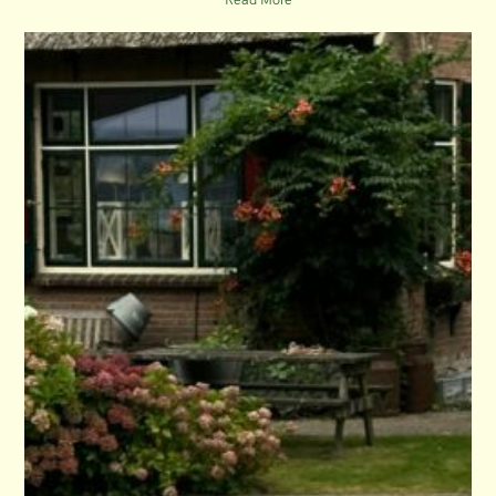
I
E
S