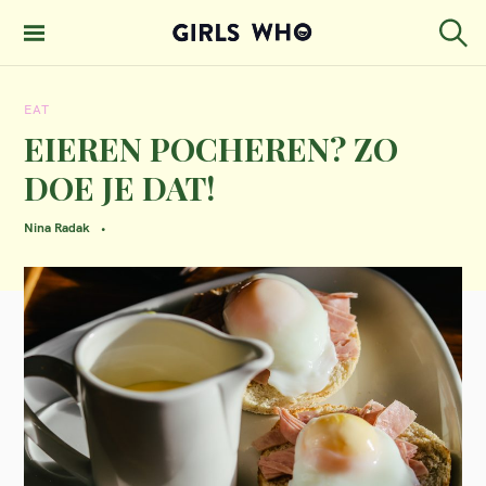
S
k
S
GIRLS WHO
e
i
MAGAZINE
a
EAT
p
r
c
EIEREN POCHEREN? ZO
t
h
DOE JE DAT!
o
c
Nina Radak
o
n
t
e
n
t