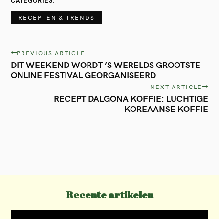
CATEGORIES
h
RECEPTEN & TRENDS
f
o
P
PREVIOUS ARTICLE
r
DIT WEEKEND WORDT ’S WERELDS GROOTSTE
o
ONLINE FESTIVAL GEORGANISEERD
:
s
NEXT ARTICLE
t
RECEPT DALGONA KOFFIE: LUCHTIGE
KOREAANSE KOFFIE
n
a
v
i
g
a
Recente artikelen
t