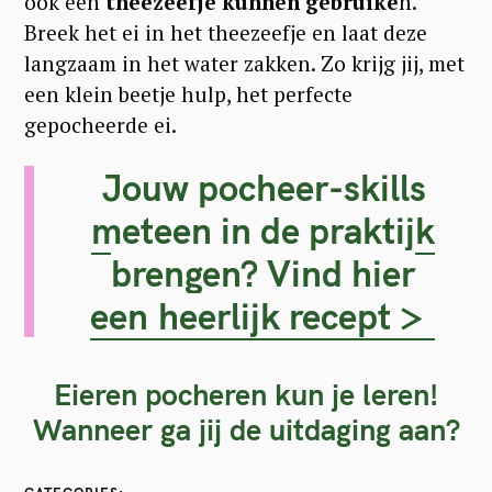
ook een
theezeefje kunnen gebruike
n.
Breek het ei in het theezeefje en laat deze
langzaam in het water zakken. Zo krijg jij, met
een klein beetje hulp, het perfecte
gepocheerde ei.
Jouw pocheer-skills
meteen in de praktijk
brengen? Vind hier
een heerlijk recept >
S
e
Eieren pocheren kun je leren!
a
Wanneer ga jij de uitdaging aan?
r
c