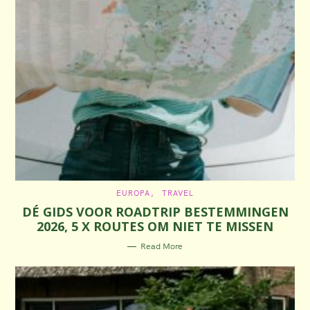
C
EUROPA
TRAVEL
A
DÉ GIDS VOOR ROADTRIP BESTEMMINGEN
T
E
2026, 5 X ROUTES OM NIET TE MISSEN
G
O
R
Read More
I
E
S