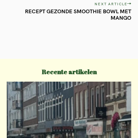
s
NEXT ARTICLE
t
RECEPT GEZONDE SMOOTHIE BOWL MET
MANGO
n
a
v
i
g
a
Recente artikelen
t
i
o
n