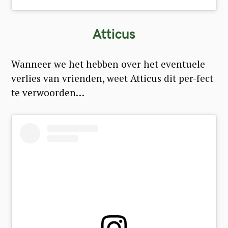
Atticus
Wanneer we het hebben over het eventuele
verlies van vrienden, weet Atticus dit per-fect
te verwoorden…
S
e
a
r
c
h
f