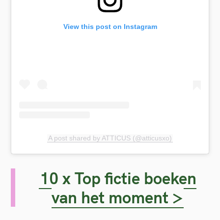
o
r
View this post on Instagram
:
A post shared by ATTICUS (@atticusxo)
10 x Top fictie boeken
van het moment >