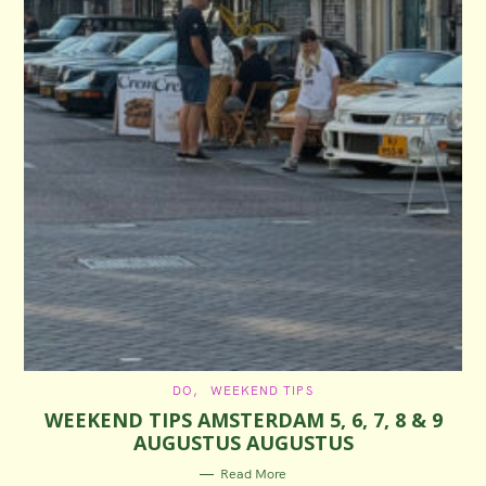
C
DO
WEEKEND TIPS
A
WEEKEND TIPS AMSTERDAM 5, 6, 7, 8 & 9
T
E
AUGUSTUS AUGUSTUS
G
O
R
Read More
I