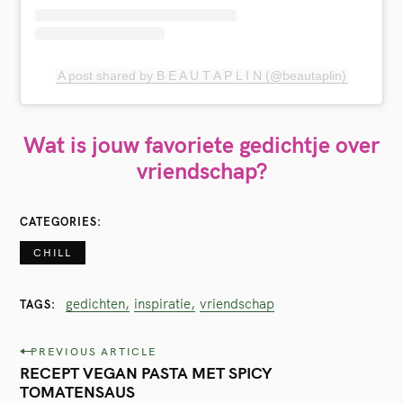
A post shared by B E A U T A P L I N (@beautaplin)
Wat is jouw favoriete gedichtje over
vriendschap?
CATEGORIES
CHILL
gedichten
inspiratie
vriendschap
TAGS
P
PREVIOUS ARTICLE
RECEPT VEGAN PASTA MET SPICY
o
TOMATENSAUS