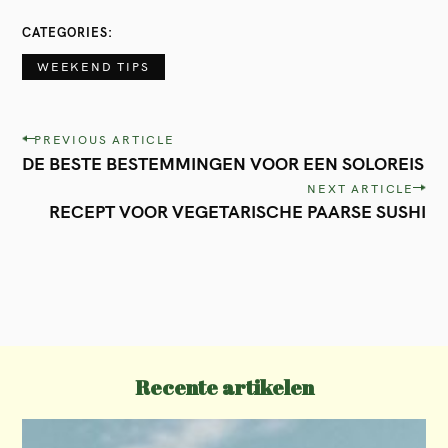
CATEGORIES
WEEKEND TIPS
P
PREVIOUS ARTICLE
DE BESTE BESTEMMINGEN VOOR EEN SOLOREIS
o
NEXT ARTICLE
s
RECEPT VOOR VEGETARISCHE PAARSE SUSHI
t
n
a
v
i
Recente artikelen
g
a