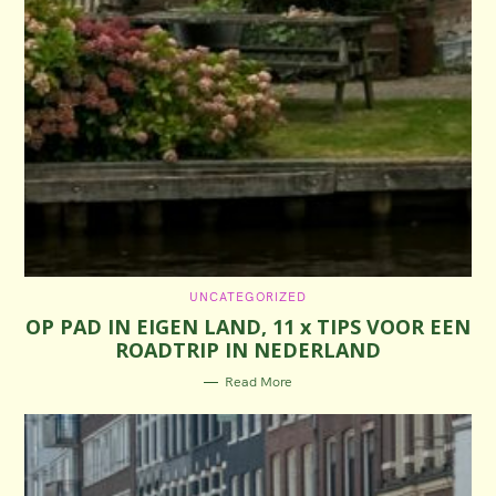
C
UNCATEGORIZED
A
OP PAD IN EIGEN LAND, 11 x TIPS VOOR EEN
T
E
ROADTRIP IN NEDERLAND
G
O
R
Read More
I
E
S