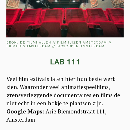
S
e
a
BRON: DE FILMHALLEN // FILMHUIZEN AMSTERDAM //
FILMHUIS AMSTERDAM // BIOSCOPEN AMSTERDAM
r
LAB 111
c
h
Veel filmfestivals laten hier hun beste werk
f
zien. Waaronder veel animatiespeelfilms,
o
grensverleggende documentaires en films de
r
niet echt in een hokje te plaatsen zijn.
:
Google Maps:
Arie Biemondstraat 111,
Amsterdam