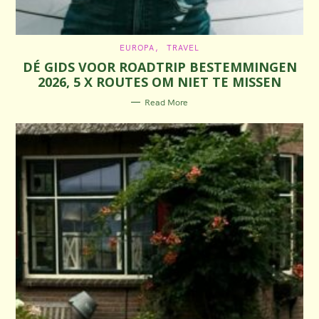
C
EUROPA
TRAVEL
A
DÉ GIDS VOOR ROADTRIP BESTEMMINGEN
T
E
2026, 5 X ROUTES OM NIET TE MISSEN
G
O
R
Read More
I
E
S