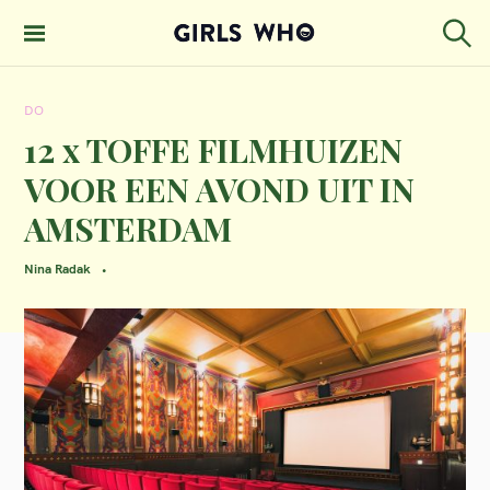
S
k
S
GIRLS WHO
e
i
MAGAZINE
a
DO
p
r
c
12 x TOFFE FILMHUIZEN
t
h
VOOR EEN AVOND UIT IN
o
AMSTERDAM
c
o
Nina Radak
n
t
e
n
t