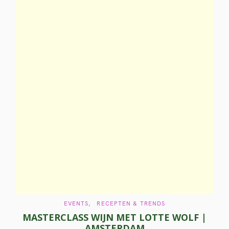
C
EVENTS
RECEPTEN & TRENDS
A
MASTERCLASS WIJN MET LOTTE WOLF |
T
E
AMSTERDAM
G