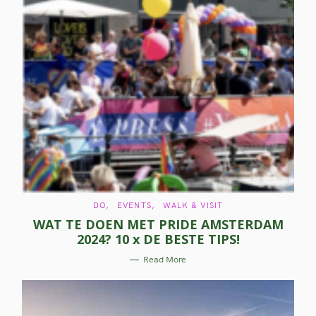
S
e
a
r
c
h
f
o
C
DO
EVENTS
WALK & VISIT
r
A
WAT TE DOEN MET PRIDE AMSTERDAM
T
E
:
2024? 10 x DE BESTE TIPS!
G
O
R
Read More
I
E
S