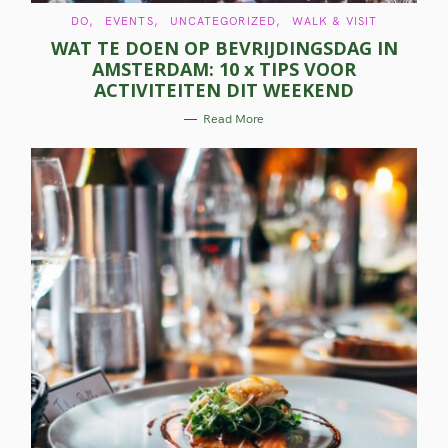
C
DO
EVENTS
UNCATEGORIZED
WALK & VISIT
A
WAT TE DOEN OP BEVRIJDINGSDAG IN
T
E
AMSTERDAM: 10 x TIPS VOOR
G
O
ACTIVITEITEN DIT WEEKEND
R
I
E
Read More
S