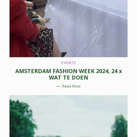
C
EVENTS
A
AMSTERDAM FASHION WEEK 2024, 24 x
T
E
WAT TE DOEN
G
O
R
Read More
I
E
S