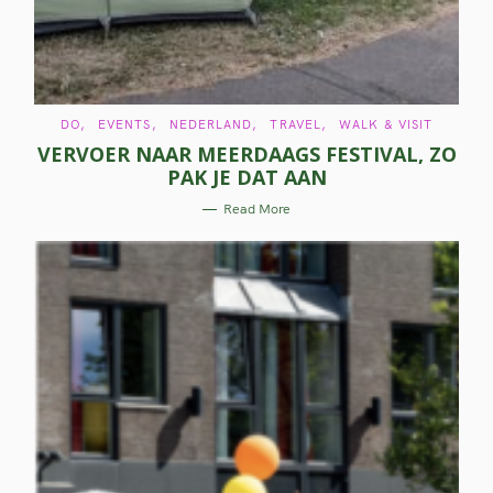
C
DO
EVENTS
NEDERLAND
TRAVEL
WALK & VISIT
A
VERVOER NAAR MEERDAAGS FESTIVAL, ZO
T
E
PAK JE DAT AAN
G
O
R
Read More
I
E
S