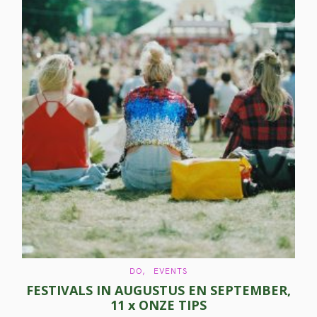
C
DO
EVENTS
A
FESTIVALS IN AUGUSTUS EN SEPTEMBER,
T
E
11 x ONZE TIPS
G
O