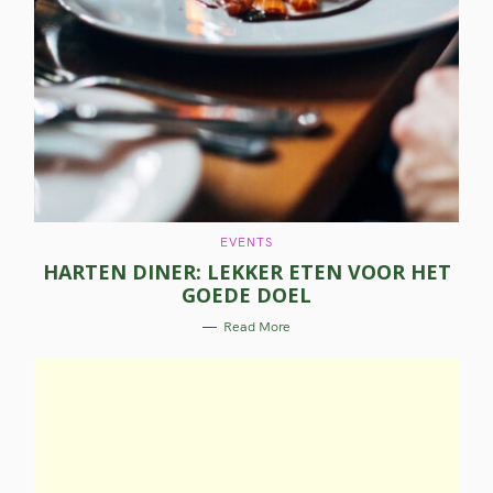
C
EVENTS
A
HARTEN DINER: LEKKER ETEN VOOR HET
T
E
GOEDE DOEL
G
O
R
Read More
I
E
S