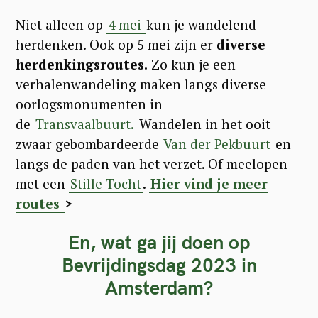
Niet alleen op
4 mei
kun je wandelend
herdenken. Ook op 5 mei zijn er
diverse
herdenkingsroutes.
Zo kun je een
verhalenwandeling maken langs diverse
oorlogsmonumenten in
de
Transvaalbuurt.
Wandelen in het ooit
zwaar gebombardeerde
Van der Pekbuurt
en
langs de paden van het verzet. Of meelopen
met een
Stille Tocht
.
Hier vind je meer
routes
>
S
e
En, wat ga jij doen op
a
Bevrijdingsdag 2023 in
r
Amsterdam?
c