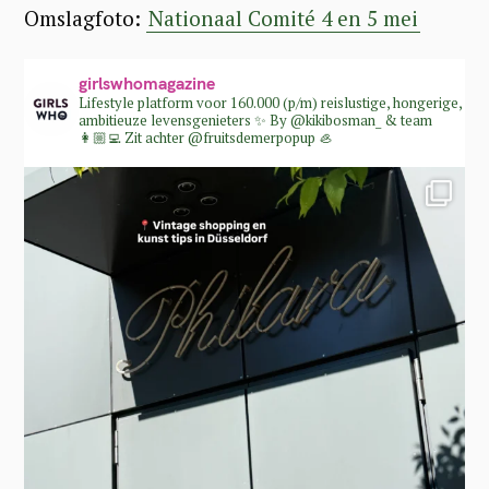
h
Omslagfoto:
Nationaal Comité 4 en 5 mei
f
o
girlswhomagazine
Lifestyle platform voor 160.000 (p/m) reislustige, hongerige,
r
ambitieuze levensgenieters ✨
By @kikibosman_ & team
👩🏼‍💻
Zit achter @fruitsdemerpopup 🦪
: