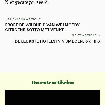
Niet gecategoriseerd
P
PREVIOUS ARTICLE
PROEF DE WILDHEID VAN WELMOED’S
o
CITROENRISOTTO MET VENKEL
s
NEXT ARTICLE
t
DE LEUKSTE HOTELS IN NIJMEGEN: 6 x TIPS
n
a
v
i
g
Recente artikelen
a
t
i