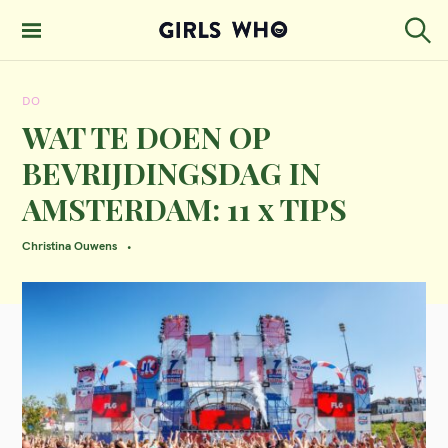
S
k
S
GIRLS WHO
e
i
MAGAZINE
a
DO
p
r
c
WAT TE DOEN OP
t
h
BEVRIJDINGSDAG IN
o
AMSTERDAM: 11 x TIPS
c
o
Christina Ouwens
n
t
e
n
t