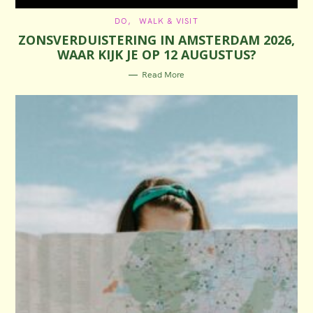
C
DO
WALK & VISIT
A
ZONSVERDUISTERING IN AMSTERDAM 2026,
T
E
WAAR KIJK JE OP 12 AUGUSTUS?
G
O
R
Read More
I
E
S