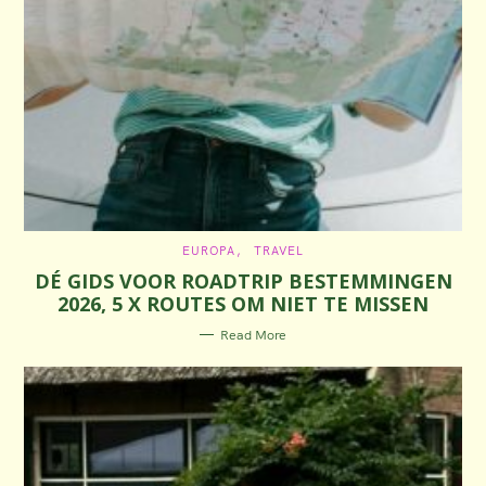
C
EUROPA
TRAVEL
A
DÉ GIDS VOOR ROADTRIP BESTEMMINGEN
T
E
2026, 5 X ROUTES OM NIET TE MISSEN
G
O
R
Read More
I
E
S