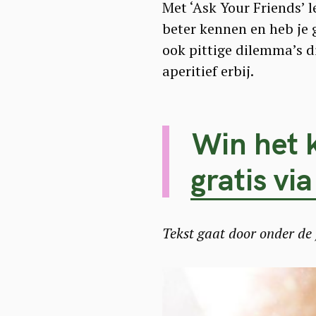
Met ‘Ask Your Friends’ 
beter kennen en heb je 
ook pittige dilemma’s di
aperitief erbij.
Win het k
gratis via
Tekst gaat door onder de 
S
e