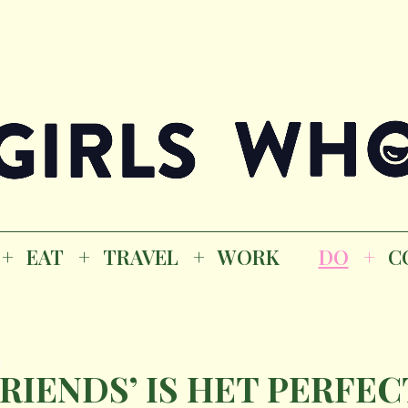
Magazine
K
EAT
TRAVEL
WORK
DO
CO
GI
EAT
TRAVEL
WORK
DO
C
&
M
FRIENDS’ IS HET PERFEC