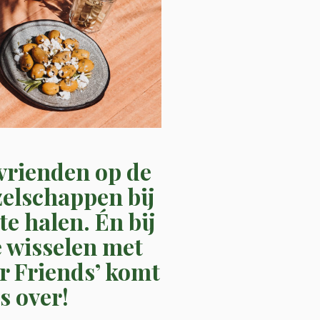
 vrienden op de
zelschappen bij
e halen. Én bij
te wisselen met
r Friends’ komt
s over!