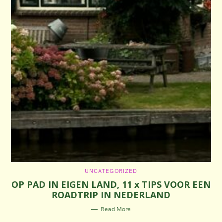
C
UNCATEGORIZED
A
OP PAD IN EIGEN LAND, 11 x TIPS VOOR EEN
T
E
ROADTRIP IN NEDERLAND
G
O
R
Read More
I
E