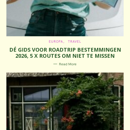
C
EUROPA
TRAVEL
A
DÉ GIDS VOOR ROADTRIP BESTEMMINGEN
T
E
2026, 5 X ROUTES OM NIET TE MISSEN
G
O
R
Read More
I
E
S