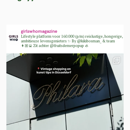
girlswhomagazine
Lifestyle platform voor 160.000 (p/m) reislustige, hongerige,
ambitieuze levensgenieters ✨
By @kikibosman_ & team
👩🏼‍💻
Zit achter @fruitsdemerpopup 🦪