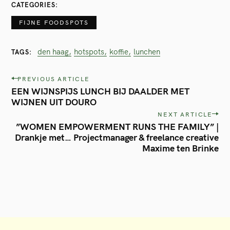
CATEGORIES
FIJNE FOODSPOTS
den haag
hotspots
koffie
lunchen
TAGS
P
PREVIOUS ARTICLE
EEN WIJNSPIJS LUNCH BIJ DAALDER MET
o
WIJNEN UIT DOURO
s
NEXT ARTICLE
t
”WOMEN EMPOWERMENT RUNS THE FAMILY” |
Drankje met… Projectmanager & freelance creative
n
Maxime ten Brinke
a
v
i
g
a