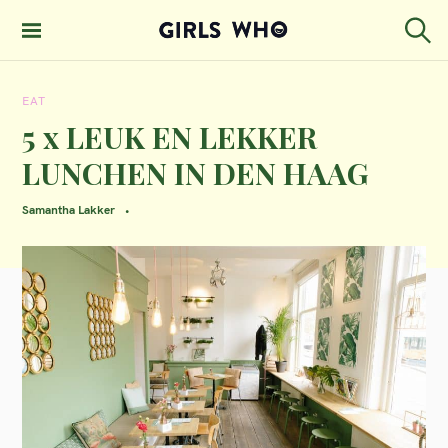
S
k
S
GIRLS WHO
e
i
MAGAZINE
a
EAT
p
r
c
5 x LEUK EN LEKKER
t
h
LUNCHEN IN DEN HAAG
o
c
Samantha Lakker
o
n
t
e
n
t