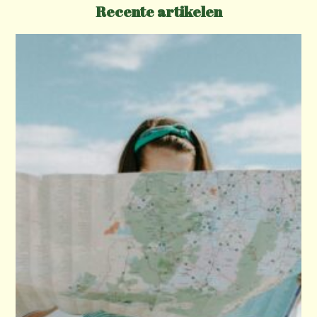
Recente artikelen
t
i
o
n