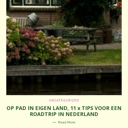
C
UNCATEGORIZED
A
OP PAD IN EIGEN LAND, 11 x TIPS VOOR EEN
T
E
ROADTRIP IN NEDERLAND
G
O
R
Read More
I
E