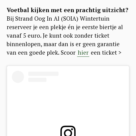
S
Voetbal kijken met een prachtig uitzicht?
e
Bij Strand Oog In Al (SOIA) Wintertuin
reserveer je een plekje én je eerste biertje al
a
vanaf 5 euro. Je kunt ook zonder ticket
r
binnenlopen, maar dan is er geen garantie
c
van een goede plek. Scoor
hier
een ticket >
h
f
o
r
: