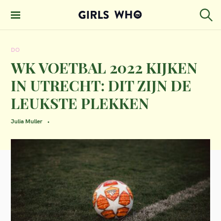
S
k
S
GIRLS WHO
e
i
MAGAZINE
a
DO
p
r
c
WK VOETBAL 2022 KIJKEN
t
h
IN UTRECHT: DIT ZIJN DE
o
LEUKSTE PLEKKEN
c
o
Julia Muller
n
t
e
n
t