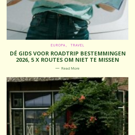
C
EUROPA
TRAVEL
A
DÉ GIDS VOOR ROADTRIP BESTEMMINGEN
T
E
2026, 5 X ROUTES OM NIET TE MISSEN
G
O
R
Read More
I
E
S