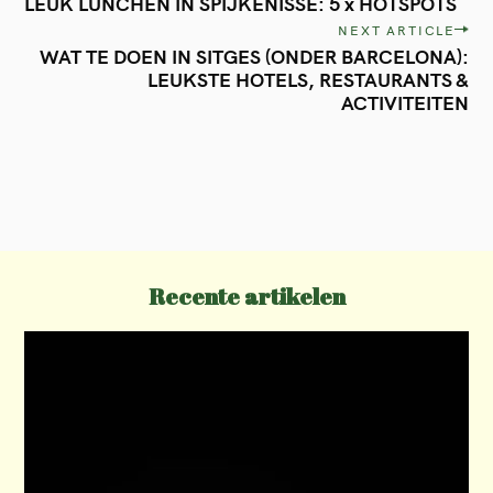
LEUK LUNCHEN IN SPIJKENISSE: 5 x HOTSPOTS
o
NEXT ARTICLE
s
WAT TE DOEN IN SITGES (ONDER BARCELONA):
t
LEUKSTE HOTELS, RESTAURANTS &
ACTIVITEITEN
n
a
v
i
g
a
Recente artikelen
t
i
o
n