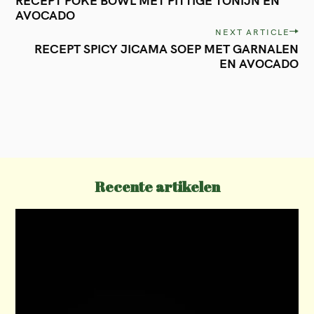
RECEPT POKE BOWL MET PITTIGE TONIJN EN
o
AVOCADO
s
NEXT ARTICLE
t
RECEPT SPICY JICAMA SOEP MET GARNALEN
EN AVOCADO
n
a
v
i
g
a
Recente artikelen
t
i
o
n