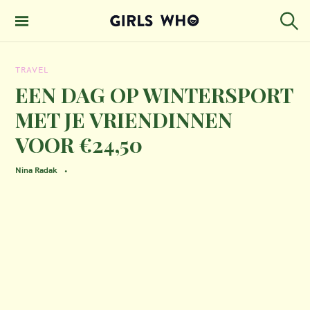
S
k
S
GIRLS WHO
e
i
MAGAZINE
a
TRAVEL
p
r
c
EEN DAG OP WINTERSPORT
t
h
MET JE VRIENDINNEN
o
VOOR €24,50
c
o
Nina Radak
n
t
e
n
t