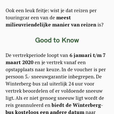
S
Ook een leuk feitje: wist je dat reizen per
e
touringcar een van de
meest
a
milieuvriendelijke manier van reizen
is?
r
Good to Know
c
h
De vertrekperiode loopt van
6 januari t/m 7
f
maart 2020
en je vertrek vanaf een
o
opstapplaats naar keuze. In de voucher is per
r
persoon 5.- sneeuwgarantie inbegrepen. De
:
Winterberg-bus zal uiterlijk 24 uur voor
vertrek beoordelen of er voldoende sneeuw
ligt. Als er niet genoeg sneeuw ligt wordt de
reis geannuleerd en
biedt de Winterberg-
bus kosteloos een andere datum
naar