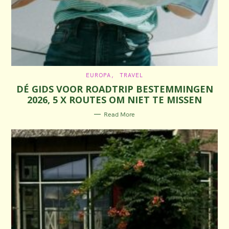
C
EUROPA
TRAVEL
A
DÉ GIDS VOOR ROADTRIP BESTEMMINGEN
T
E
2026, 5 X ROUTES OM NIET TE MISSEN
G
O
R
Read More
I
E
S