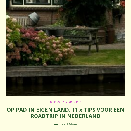
C
UNCATEGORIZED
A
OP PAD IN EIGEN LAND, 11 x TIPS VOOR EEN
T
E
ROADTRIP IN NEDERLAND
G
O
R
Read More
I
E