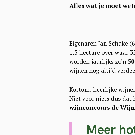
Alles wat je moet wet
Eigenaren Jan Schake (6
1,5 hectare over waar 3
worden jaarlijks zo’n
50
wijnen nog altijd verdee
Kortom: heerlijke wijn
Niet voor niets dus dat
wijnconcours de Wijn
S
Meer hot
e