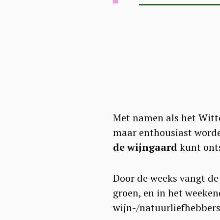
a
r
c
h
f
o
r
:
Met namen als het Witte
maar enthousiast worde
de wijngaard
kunt onts
Door de weeks vangt de
groen, en in het weeke
wijn-/natuurliefhebbers