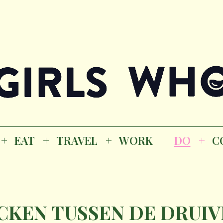
Magazine
K
EAT
TRAVEL
WORK
DO
CO
GI
EAT
TRAVEL
WORK
DO
C
M
ICKEN TUSSEN DE DRUI