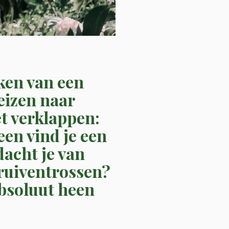
eken van een
eizen naar
et verklappen:
en vind je een
dacht je van
ruiventrossen?
absoluut heen