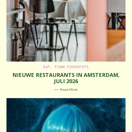
C
EAT
FIJNE FOODSPOTS
A
NIEUWE RESTAURANTS IN AMSTERDAM,
T
E
JULI 2026
G
O
R
Read More
I
E
S