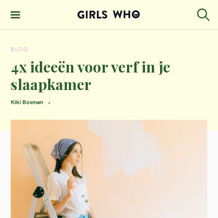
S
k
S
GIRLS WHO
e
i
MAGAZINE
a
BLOG
p
r
c
4x ideeën voor verf in je
t
h
slaapkamer
o
c
Kiki Bosman
o
n
t
e
n
t