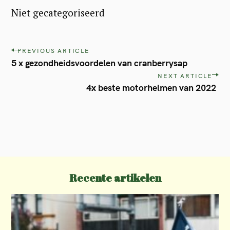
Niet gecategoriseerd
P
PREVIOUS ARTICLE
5 x gezondheidsvoordelen van cranberrysap
o
NEXT ARTICLE
s
4x beste motorhelmen van 2022
t
n
a
v
i
Recente artikelen
g
a
t