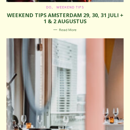
C
DO
WEEKEND TIPS
A
WEEKEND TIPS AMSTERDAM 29, 30, 31 JULI +
T
E
1 & 2 AUGUSTUS
G
O
R
Read More
I
E
S