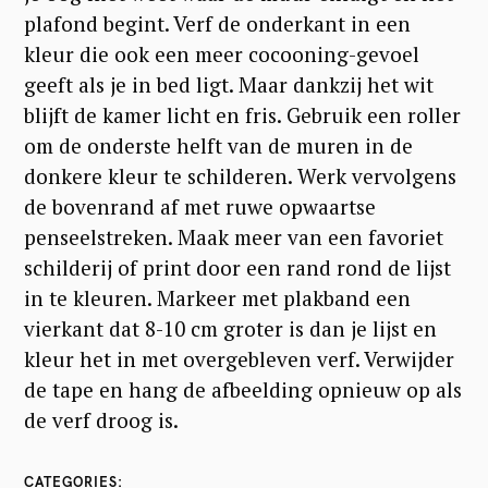
plafond begint. Verf de onderkant in een
kleur die ook een meer cocooning-gevoel
S
geeft als je in bed ligt. Maar dankzij het wit
e
blijft de kamer licht en fris. Gebruik een roller
a
om de onderste helft van de muren in de
donkere kleur te schilderen. Werk vervolgens
r
de bovenrand af met ruwe opwaartse
c
penseelstreken. Maak meer van een favoriet
h
schilderij of print door een rand rond de lijst
f
in te kleuren. Markeer met plakband een
o
vierkant dat 8-10 cm groter is dan je lijst en
r
kleur het in met overgebleven verf. Verwijder
:
de tape en hang de afbeelding opnieuw op als
de verf droog is.
CATEGORIES